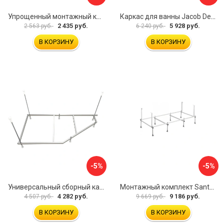
Упрощенный монтажный комплект для ванны Santek КАСАБЛАНКА 1WH501541 00058310
Каркас для ванны Jacob Delafon E6D082RU-00 Sofa 73633
2 435 руб.
5 928 руб.
2 563 руб.
6 240 руб.
В КОРЗИНУ
В КОРЗИНУ
-5%
-5%
Универсальный сборный каркас к ванне Дива 150 Aquatek 00000066304
Монтажный комплект Santek САНТОРИНИ 1.WH30.2.488 00000069112
4 282 руб.
9 186 руб.
4 507 руб.
9 669 руб.
В КОРЗИНУ
В КОРЗИНУ