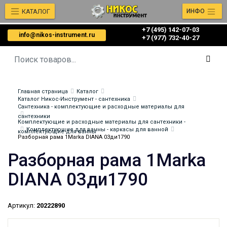
КАТАЛОГ
ИНФО
+7 (495) 142-07-03
info@nikos-instrument.ru
‎‎+7 (977) 732-40-27
Главная страница
Каталог
Каталог Никос-Инструмент - сантехника
Сантехника - комплектующие и расходные материалы для
сантехники
Комплектующие и расходные материалы для сантехники -
Комплектующие для ванны - каркасы для ванной
комплектующие для ванны
Разборная рама 1Marka DIANA 03ди1790
Разборная рама 1Marka
DIANA 03ди1790
Артикул:
20222890