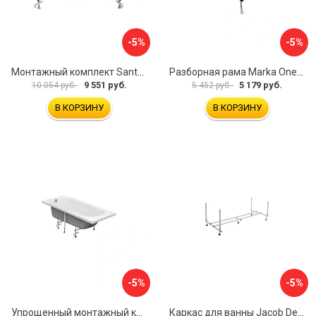
-5%
-5%
Монтажный комплект Santek КАРИБЫ 1.WH11.2.430 00000046546
Разборная рама Marka One ПУ 160-165x75 03пу1675
9 551 руб.
5 179 руб.
10 054 руб.
5 452 руб.
В КОРЗИНУ
В КОРЗИНУ
-5%
-5%
Упрощенный монтажный комплект для ванны Santek КАСАБЛАНКА 1WH501541 00058310
Каркас для ванны Jacob Delafon E6D082RU-00 Sofa 73633