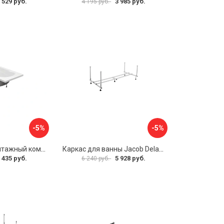
 529 руб.
3 985 руб.
4 195 руб.
-5%
-5%
Упрощенный монтажный комплект для ванны Santek КАСАБЛАНКА 1WH501541 00058310
Каркас для ванны Jacob Delafon E6D082RU-00 Sofa 73633
 435 руб.
5 928 руб.
6 240 руб.