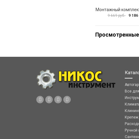
9 186
9 669 руб.
Просмотренные
Катал
Автога
Все дл
Инстру
Климат
Клинин
Крепеж
Расход
Ручной 
Сантех