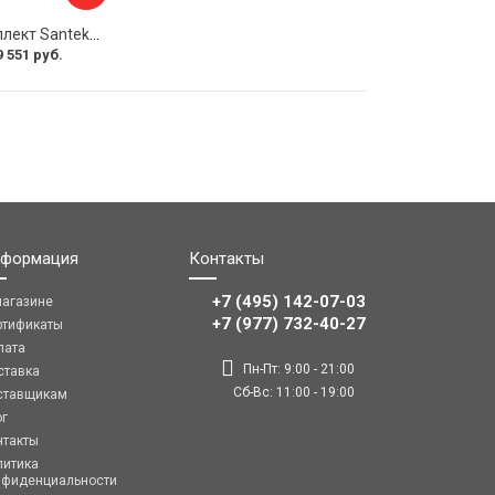
Монтажный комплект Santek КОРСИКА 1.WH11.2.420 00000061488
9 551 руб.
формация
Контакты
+7 (495) 142-07-03
магазине
‎‎+7 (977) 732-40-27
ртификаты
лата
Пн-Пт: 9:00 - 21:00
ставка
Сб-Вс: 11:00 - 19:00
ставщикам
ог
нтакты
литика
нфиденциальности