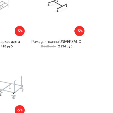
-5%
-5%
Металлический каркас для акриловой ванны Cezares EMP-170-70-MF-R
Рама для ванны UNIVERSAL Cersanit K-RW-UNIVERSAL160-170
 410 руб.
2 234 руб.
2 352 руб.
-5%