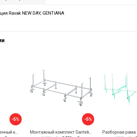
ция Ravak NEW DAY, GENTIANA
ии
-5%
-5%
Универсальный усиленный каркас для прямоугольных ванн Triton 170-190x75-90 Triton Щ0000041798
Монтажный комплект Santek МОНАКО 1.WH11.2.424 00000045899