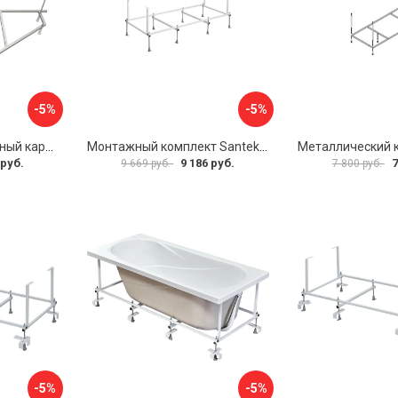
-5%
-5%
Универсальный сборный каркас к ванне Дива 150 Aquatek 00000066304
Монтажный комплект Santek САНТОРИНИ 1.WH30.2.488 00000069112
 руб.
9 186 руб.
7
9 669 руб.
7 800 руб.
-5%
-5%