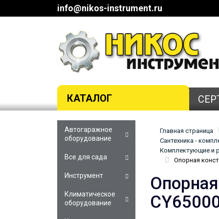
info@nikos-instrument.ru
КАТАЛОГ
СЕР
Автогаражное
Главная страница
оборудование
Сантехника - комп
Комплектующие и р
Все для сада
Опорная конст
Инструмент
Опорная
Климатическое
CY6500
оборудование