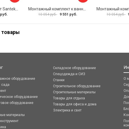
Монтажный комплект Santek МОНАКО ТЕНЕРИФЕ 1.WH11.2.421 00000046419
Монтажный комплект к ванне акриловой прямоугольной Santek Касабланка 1.WH30.2.483 00000066643
 руб.
9 551 руб.
10 054 руб.
10 054 руб.
 товары
ог
Ин
Складское оборудование
Спецодежда и СИЗ
ражное оборудование
О 
Станки
я сада
Се
Строительное оборудование
мент
Оп
Строительные материалы
ическое оборудование
До
Товары для отдыха
говое оборудование
По
Товары для офиса и дома
Бл
Электрика и свет
ные материалы
Ко
инструмент
По
ко
ника