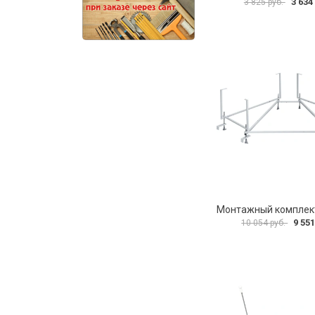
3 634
3 825 руб.
9 551
10 054 руб.