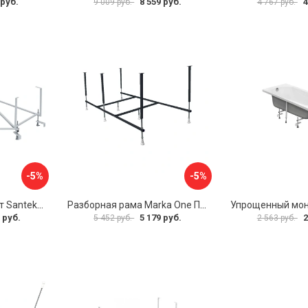
 руб.
8 559 руб.
4
9 009 руб.
4 767 руб.
-5%
-5%
Монтажный комплект Santek КАРИБЫ 1.WH11.2.430 00000046546
Разборная рама Marka One ПУ 160-165x75 03пу1675
 руб.
5 179 руб.
2
5 452 руб.
2 563 руб.