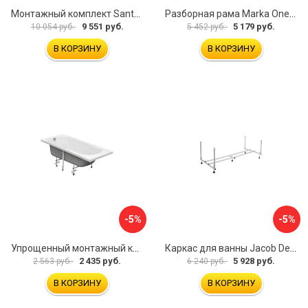
Монтажный комплект Santek КАРИБЫ 1.WH11.2.430 00000046546
Разборная рама Marka One ПУ 160-165x75 03пу1675
9 551 руб.
5 179 руб.
10 054 руб.
5 452 руб.
В КОРЗИНУ
В КОРЗИНУ
-5%
-5%
Упрощенный монтажный комплект для ванны Santek КАСАБЛАНКА 1WH501541 00058310
Каркас для ванны Jacob Delafon E6D082RU-00 Sofa 73633
2 435 руб.
5 928 руб.
2 563 руб.
6 240 руб.
В КОРЗИНУ
В КОРЗИНУ