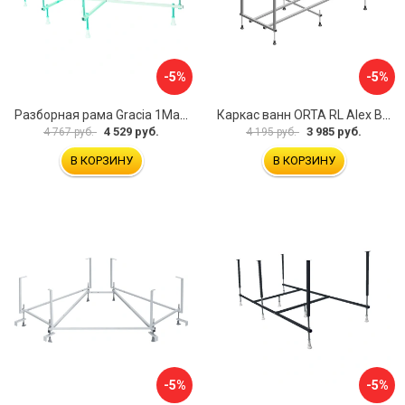
-5%
-5%
Разборная рама Gracia 1Marka 170 03гр1710
Каркас ванн ORTA RL Alex Baitler KSO15
4 529 руб.
3 985 руб.
4 767 руб.
4 195 руб.
В КОРЗИНУ
В КОРЗИНУ
-5%
-5%