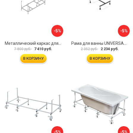
-5%
-5%
Металлический каркас для акриловой ванны Cezares EMP-170-70-MF-R
Рама для ванны UNIVERSAL Cersanit K-RW-UNIVERSAL160-170
7 410 руб.
2 234 руб.
7 800 руб.
2 352 руб.
В КОРЗИНУ
В КОРЗИНУ
-5%
-5%