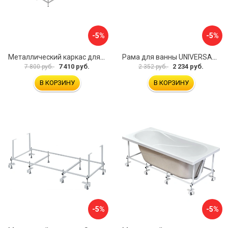
-5%
-5%
Металлический каркас для акриловой ванны Cezares EMP-170-70-MF-R
Рама для ванны UNIVERSAL Cersanit K-RW-UNIVERSAL160-170
7 410 руб.
2 234 руб.
7 800 руб.
2 352 руб.
В КОРЗИНУ
В КОРЗИНУ
-5%
-5%