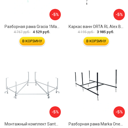
-5%
-5%
Разборная рама Gracia 1Marka 170 03гр1710
Каркас ванн ORTA RL Alex Baitler KSO15
4 529 руб.
3 985 руб.
4 767 руб.
4 195 руб.
В КОРЗИНУ
В КОРЗИНУ
-5%
-5%
Монтажный комплект Santek КАРИБЫ 1.WH11.2.430 00000046546
Разборная рама Marka One ПУ 160-165x75 03пу1675