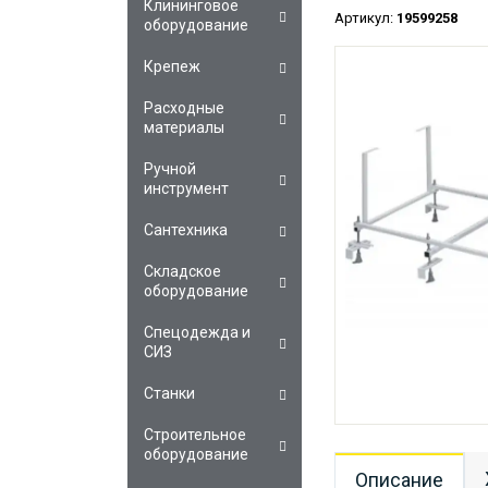
Клининговое
Артикул:
19599258
оборудование
Крепеж
Расходные
материалы
Ручной
инструмент
Сантехника
Складское
оборудование
Спецодежда и
СИЗ
Станки
Строительное
оборудование
Описание