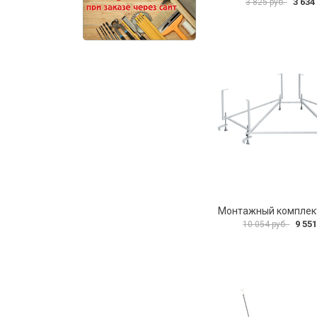
3 634
3 825 руб.
9 551
10 054 руб.