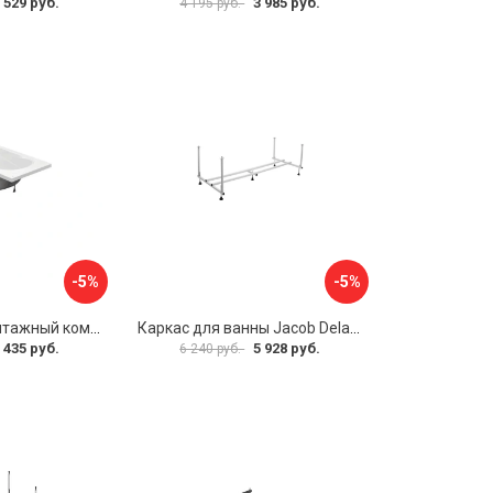
 529 руб.
3 985 руб.
4 195 руб.
-5%
-5%
Упрощенный монтажный комплект для ванны Santek КАСАБЛАНКА 1WH501541 00058310
Каркас для ванны Jacob Delafon E6D082RU-00 Sofa 73633
 435 руб.
5 928 руб.
6 240 руб.