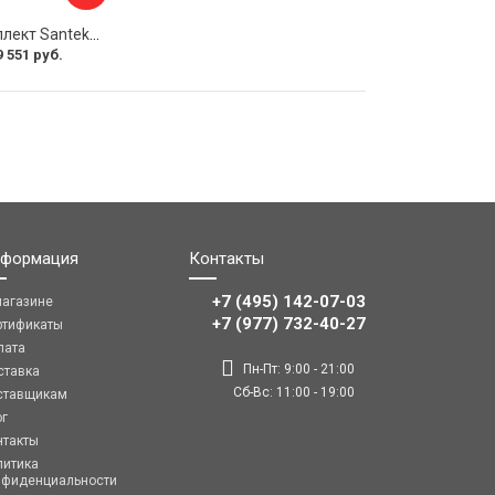
Монтажный комплект Santek КОРСИКА 1.WH11.2.420 00000061488
9 551 руб.
формация
Контакты
+7 (495) 142-07-03
магазине
‎‎+7 (977) 732-40-27
ртификаты
лата
Пн-Пт: 9:00 - 21:00
ставка
Сб-Вс: 11:00 - 19:00
ставщикам
ог
нтакты
литика
нфиденциальности