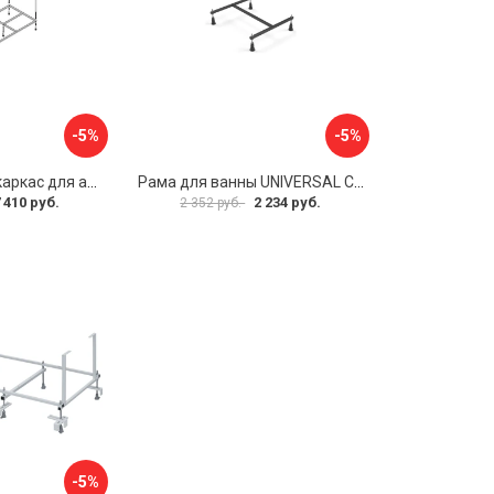
-5%
-5%
Металлический каркас для акриловой ванны Cezares EMP-170-70-MF-R
Рама для ванны UNIVERSAL Cersanit K-RW-UNIVERSAL160-170
 410 руб.
2 234 руб.
2 352 руб.
-5%