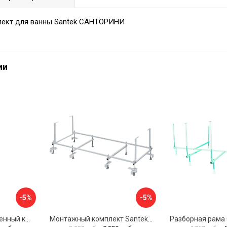
ект для ванны Santek САНТОРИНИ
ии
-5%
-5%
Универсальный усиленный каркас для прямоугольных ванн Triton 170-190x75-90 Triton Щ0000041798
Монтажный комплект Santek МОНАКО 1.WH11.2.424 00000045899