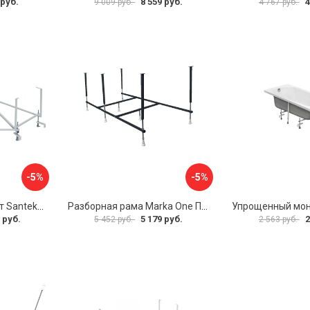
 руб.
8 559 руб.
4
9 009 руб.
4 767 руб.
-5%
-5%
Монтажный комплект Santek КАРИБЫ 1.WH11.2.430 00000046546
Разборная рама Marka One ПУ 160-165x75 03пу1675
 руб.
5 179 руб.
2
5 452 руб.
2 563 руб.