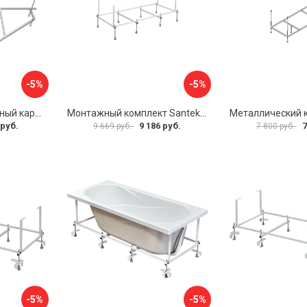
-5%
-5%
Универсальный сборный каркас к ванне Дива 150 Aquatek 00000066304
Монтажный комплект Santek САНТОРИНИ 1.WH30.2.488 00000069112
 руб.
9 186 руб.
7
9 669 руб.
7 800 руб.
-5%
-5%