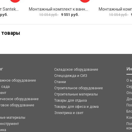
Монтажный комплект Santek МОНАКО ТЕНЕРИФЕ 1.WH11.2.421 00000046419
Монтажный комплект к ванне акриловой прямоугольной Santek Касабланка 1.WH30.2.483 00000066643
 руб.
9 551 руб.
10 054 руб.
10 054 руб.
 товары
ог
Ин
Складское оборудование
Спецодежда и СИЗ
ражное оборудование
О 
Станки
я сада
Се
Строительное оборудование
мент
Оп
Строительные материалы
ическое оборудование
До
Товары для отдыха
говое оборудование
По
Товары для офиса и дома
Бл
Электрика и свет
ные материалы
Ко
инструмент
По
ко
ника