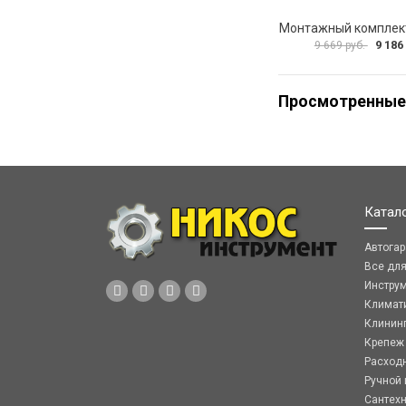
9 186
9 669 руб.
Просмотренные
Катал
Автога
Все дл
Инстру
Климат
Клинин
Крепеж
Расход
Ручной 
Сантех