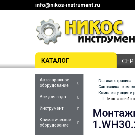
info@nikos-instrument.ru
КАТАЛОГ
СЕР
Автогаражное
Главная страница
оборудование
Сантехника - комп
Комплектующие и р
Все для сада
Монтажный ком
Инструмент
Монтажн
Климатическое
1.WH30.
оборудование