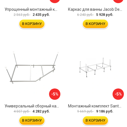
Упрощенный монтажный комплект для ванны Santek КАСАБЛАНКА 1WH501541 00058310
Каркас для ванны Jacob Delafon E6D082RU-00 Sofa 73633
2 435 руб.
5 928 руб.
2 563 руб.
6 240 руб.
В КОРЗИНУ
В КОРЗИНУ
-5%
-5%
Универсальный сборный каркас к ванне Дива 150 Aquatek 00000066304
Монтажный комплект Santek САНТОРИНИ 1.WH30.2.488 00000069112
4 282 руб.
9 186 руб.
4 507 руб.
9 669 руб.
В КОРЗИНУ
В КОРЗИНУ