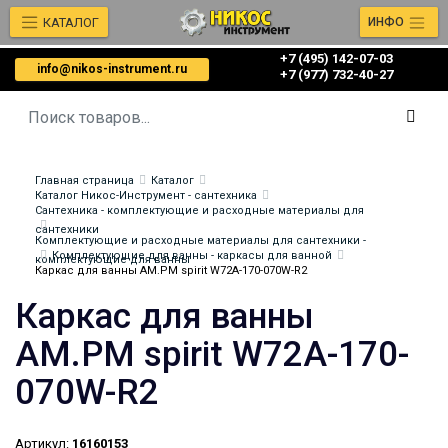
КАТАЛОГ
ИНФО
+7 (495) 142-07-03
info@nikos-instrument.ru
‎‎+7 (977) 732-40-27
Главная страница
Каталог
Каталог Никос-Инструмент - сантехника
Сантехника - комплектующие и расходные материалы для
сантехники
Комплектующие и расходные материалы для сантехники -
Комплектующие для ванны - каркасы для ванной
комплектующие для ванны
Каркас для ванны AM.PM spirit W72A-170-070W-R2
Каркас для ванны
AM.PM spirit W72A-170-
070W-R2
Артикул:
16160153