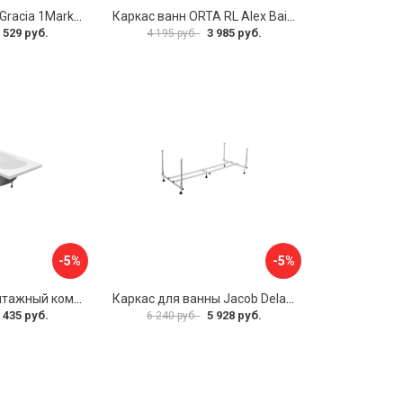
Разборная рама Gracia 1Marka 170 03гр1710
Каркас ванн ORTA RL Alex Baitler KSO15
 529 руб.
3 985 руб.
4 195 руб.
-5%
-5%
Упрощенный монтажный комплект для ванны Santek КАСАБЛАНКА 1WH501541 00058310
Каркас для ванны Jacob Delafon E6D082RU-00 Sofa 73633
 435 руб.
5 928 руб.
6 240 руб.