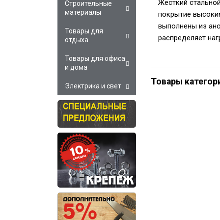
Жесткий стальной
Строительные
материалы
покрытие высоки
выполнены из ано
Товары для
распределяет наг
отдыха
Товары для офиса
и дома
Товары категор
Электрика и свет