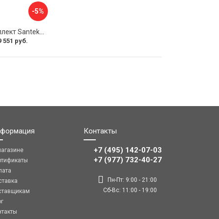
-5%
Монтажный комплект Santek КОРСИКА 1.WH11.2.420 00000061488
9 551 руб.
формация
Контакты
+7 (495) 142-07-03
магазине
‎‎+7 (977) 732-40-27
ртификаты
лата
Пн-Пт: 9:00 - 21:00
ставка
Сб-Вс: 11:00 - 19:00
ставщикам
ог
нтакты