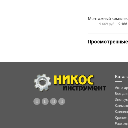
9 186
9 669 руб.
Просмотренные
Катал
Автога
Все дл
Инстру
Климат
Клинин
Крепеж
Расход