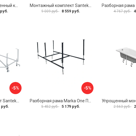
Универсальный усиленный каркас для прямоугольных ванн Triton 170-190x75-90 Triton Щ0000041798
Монтажный комплект Santek МОНАКО 1.WH11.2.424 00000045899
 руб.
8 559 руб.
4
9 009 руб.
4 767 руб.
-5%
-5%
Монтажный комплект Santek КАРИБЫ 1.WH11.2.430 00000046546
Разборная рама Marka One ПУ 160-165x75 03пу1675
 руб.
5 179 руб.
2
5 452 руб.
2 563 руб.