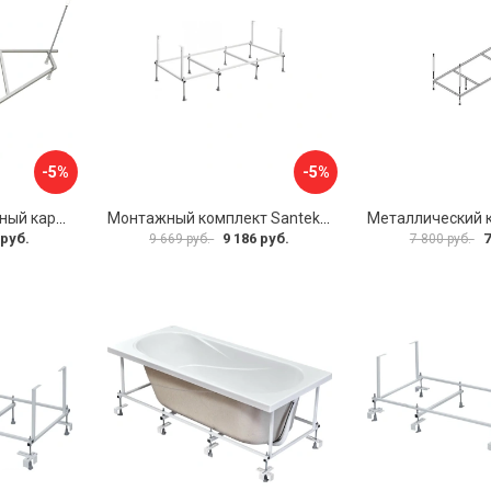
-5%
-5%
Универсальный сборный каркас к ванне Дива 150 Aquatek 00000066304
Монтажный комплект Santek САНТОРИНИ 1.WH30.2.488 00000069112
 руб.
9 186 руб.
7
9 669 руб.
7 800 руб.