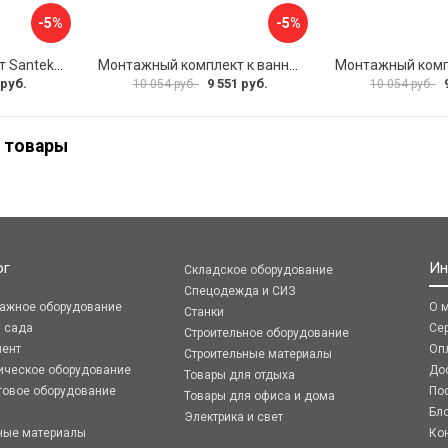
-5%
-5%
Монтажный комплект Santek МОНАКО ТЕНЕРИФЕ 1.WH11.2.421 00000046419
Монтажный комплект к ванне акриловой прямоугольной Santek Касабланка 1.WH30.2.483 00000066643
 руб.
9 551 руб.
10 054 руб.
10 054 руб.
 товары
ог
Ин
Складское оборудование
Спецодежда и СИЗ
ражное оборудование
О 
Станки
я сада
Се
Строительное оборудование
мент
Оп
Строительные материалы
ическое оборудование
До
Товары для отдыха
говое оборудование
По
Товары для офиса и дома
Бл
Электрика и свет
ные материалы
Ко