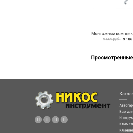
9 186
9 669 руб.
Просмотренные
Катал
Автога
Все дл
Инстру
Климат
Клинин