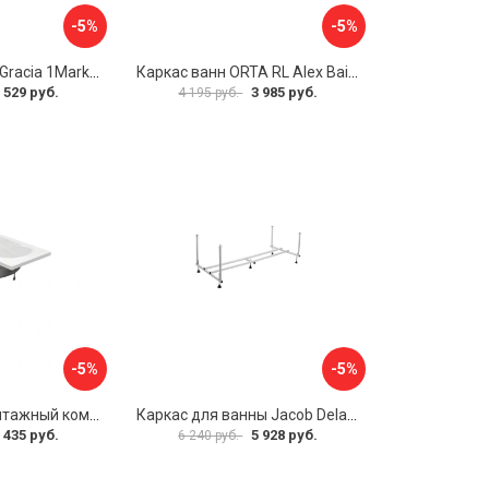
-5%
-5%
Разборная рама Gracia 1Marka 170 03гр1710
Каркас ванн ORTA RL Alex Baitler KSO15
 529 руб.
3 985 руб.
4 195 руб.
-5%
-5%
Упрощенный монтажный комплект для ванны Santek КАСАБЛАНКА 1WH501541 00058310
Каркас для ванны Jacob Delafon E6D082RU-00 Sofa 73633
 435 руб.
5 928 руб.
6 240 руб.