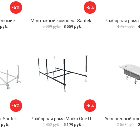
-5%
-5%
Универсальный усиленный каркас для прямоугольных ванн Triton 170-190x75-90 Triton Щ0000041798
Монтажный комплект Santek МОНАКО 1.WH11.2.424 00000045899
 руб.
8 559 руб.
4
9 009 руб.
4 767 руб.
-5%
-5%
Монтажный комплект Santek КАРИБЫ 1.WH11.2.430 00000046546
Разборная рама Marka One ПУ 160-165x75 03пу1675
 руб.
5 179 руб.
2
5 452 руб.
2 563 руб.