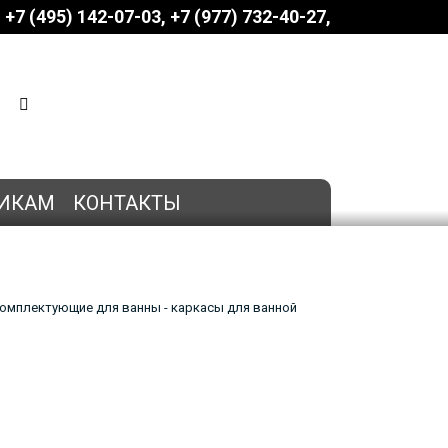
+7 (495) 142-07-03
‎‎+7 (977) 732-40-27
КОРЗИНА
0 позиций
на сумму
0 руб.
ИКАМ
КОНТАКТЫ
омплектующие для ванны - каркасы для ванной