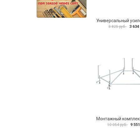
3 634
3 825 руб.
9 551
10 054 руб.