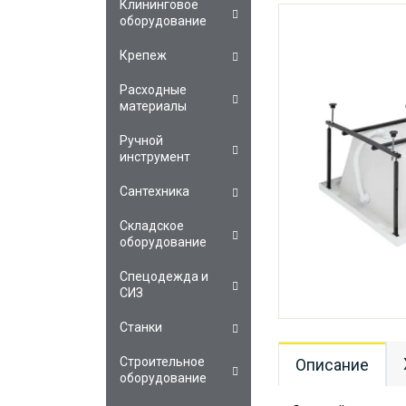
Клининговое
оборудование
Крепеж
Расходные
материалы
Ручной
инструмент
Сантехника
Складское
оборудование
Спецодежда и
СИЗ
Станки
Строительное
Описание
оборудование