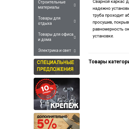
Сварной каркас д
Строительные
материалы
надежно установи
труба проходит а
Товары для
просушив, покрыв
отдыха
равномерность ок
Товары для офиса
установке.
и дома
Электрика и свет
Товары категор