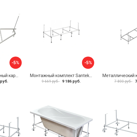
-5%
-5%
Универсальный сборный каркас к ванне Дива 150 Aquatek 00000066304
Монтажный комплект Santek САНТОРИНИ 1.WH30.2.488 00000069112
 руб.
9 186 руб.
7
9 669 руб.
7 800 руб.