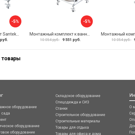
-5%
-5%
Монтажный комплект Santek МОНАКО ТЕНЕРИФЕ 1.WH11.2.421 00000046419
Монтажный комплект к ванне акриловой прямоугольной Santek Касабланка 1.WH30.2.483 00000066643
 руб.
9 551 руб.
10 054 руб.
10 054 руб.
 товары
ог
Ин
Складское оборудование
Спецодежда и СИЗ
ражное оборудование
О 
Станки
я сада
Се
Строительное оборудование
мент
Оп
Строительные материалы
ическое оборудование
До
Товары для отдыха
говое оборудование
По
Товары для офиса и дома