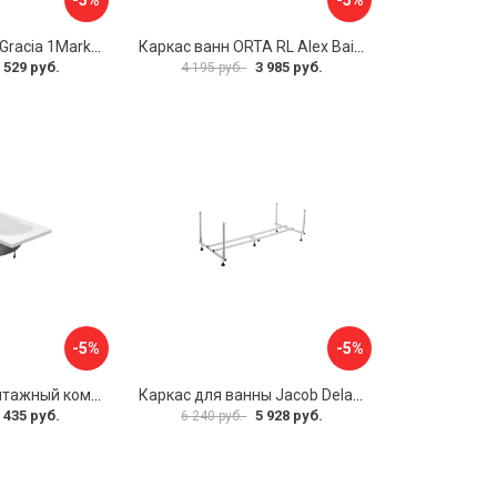
Разборная рама Gracia 1Marka 170 03гр1710
Каркас ванн ORTA RL Alex Baitler KSO15
 529 руб.
3 985 руб.
4 195 руб.
-5%
-5%
Упрощенный монтажный комплект для ванны Santek КАСАБЛАНКА 1WH501541 00058310
Каркас для ванны Jacob Delafon E6D082RU-00 Sofa 73633
 435 руб.
5 928 руб.
6 240 руб.