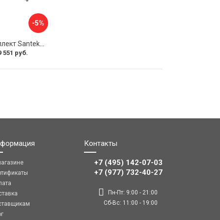
-5%
Монтажный комплект Santek КОРСИКА 1.WH11.2.420 00000061488
9 551 руб.
формация
Контакты
+7 (495) 142-07-03
магазине
‎‎+7 (977) 732-40-27
ртификаты
лата
Пн-Пт: 9:00 - 21:00
ставка
Сб-Вс: 11:00 - 19:00
ставщикам
ог