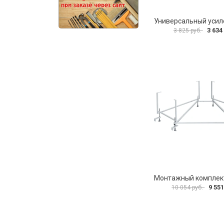
3 634
3 825 руб.
9 551
10 054 руб.