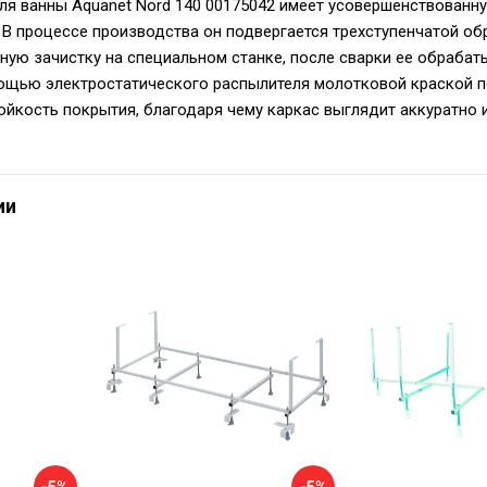
ля ванны Aquanet Nord 140 00175042 имеет усовершенствованн
. В процессе производства он подвергается трехступенчатой об
ную зачистку на специальном станке, после сварки ее обрабаты
щью электростатического распылителя молотковой краской по
ойкость покрытия, благодаря чему каркас выглядит аккуратно и
ии
-5%
-5%