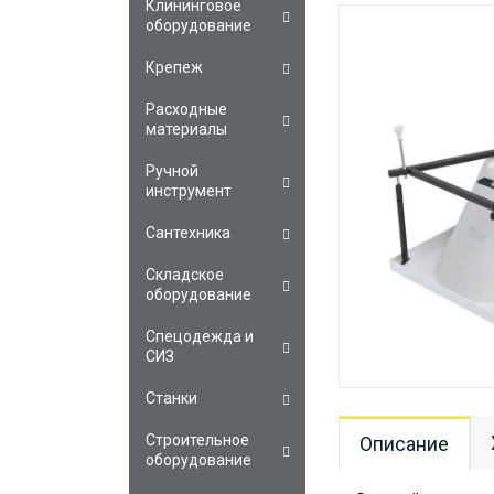
Клининговое
оборудование
Крепеж
Расходные
материалы
Ручной
инструмент
Сантехника
Складское
оборудование
Спецодежда и
СИЗ
Станки
Строительное
Описание
оборудование