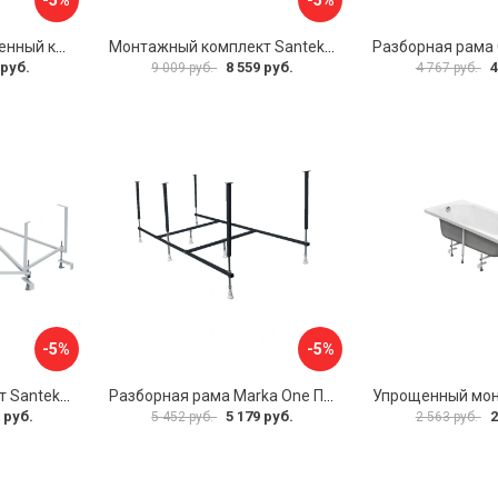
Универсальный усиленный каркас для прямоугольных ванн Triton 170-190x75-90 Triton Щ0000041798
Монтажный комплект Santek МОНАКО 1.WH11.2.424 00000045899
 руб.
8 559 руб.
4
9 009 руб.
4 767 руб.
-5%
-5%
Монтажный комплект Santek КАРИБЫ 1.WH11.2.430 00000046546
Разборная рама Marka One ПУ 160-165x75 03пу1675
 руб.
5 179 руб.
2
5 452 руб.
2 563 руб.