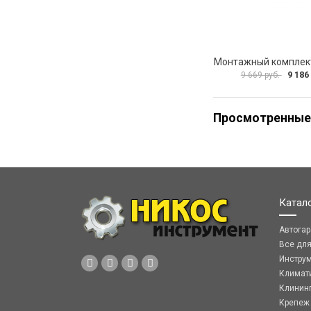
9 186
9 669 руб.
Просмотренные
Катал
Автога
Все дл
Инстру
Климат
Клинин
Крепеж