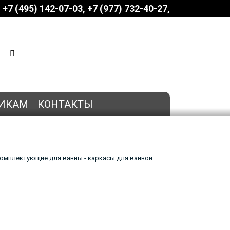
+7 (495) 142-07-03
‎‎+7 (977) 732-40-27
КОРЗИНА
0 позиций
на сумму
0 руб.
ИКАМ
КОНТАКТЫ
омплектующие для ванны - каркасы для ванной