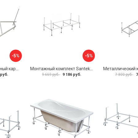
-5%
-5%
Универсальный сборный каркас к ванне Дива 150 Aquatek 00000066304
Монтажный комплект Santek САНТОРИНИ 1.WH30.2.488 00000069112
 руб.
9 186 руб.
7
9 669 руб.
7 800 руб.