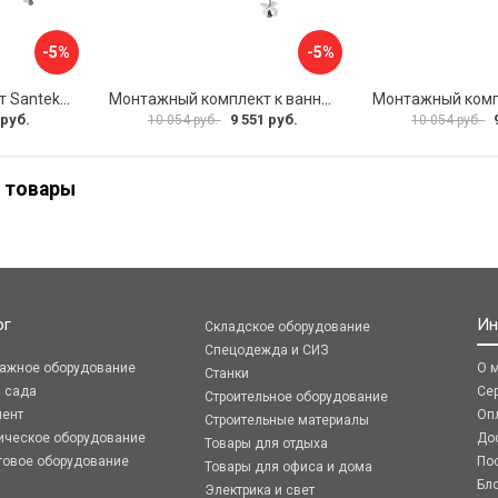
-5%
-5%
Монтажный комплект Santek МОНАКО ТЕНЕРИФЕ 1.WH11.2.421 00000046419
Монтажный комплект к ванне акриловой прямоугольной Santek Касабланка 1.WH30.2.483 00000066643
 руб.
9 551 руб.
10 054 руб.
10 054 руб.
 товары
ог
Ин
Складское оборудование
Спецодежда и СИЗ
ражное оборудование
О 
Станки
я сада
Се
Строительное оборудование
мент
Оп
Строительные материалы
ическое оборудование
До
Товары для отдыха
говое оборудование
По
Товары для офиса и дома
Бл
Электрика и свет