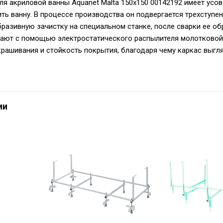
ля акриловой ванны Aquanet Malta 150x150 00142192 имеет ус
ть ванну. В процессе производства он подвергается трехступе
бразивную зачистку на специальном станке, после сварки ее об
ают с помощью электростатического распылителя молотковой к
рашивания и стойкость покрытия, благодаря чему каркас выгля
ии