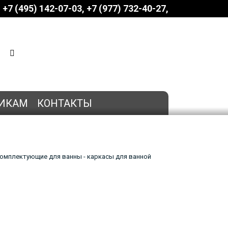
+7 (495) 142-07-03
‎‎+7 (977) 732-40-27
КОРЗИНА
0 позиций
на сумму
0 руб.
ИКАМ
КОНТАКТЫ
омплектующие для ванны - каркасы для ванной