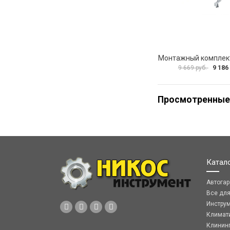
9 186
9 669 руб.
Просмотренные
Катал
Автога
Все дл
Инстру
Климат
Клинин