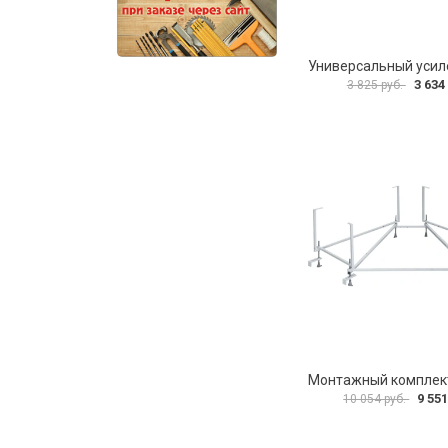
3 634
3 825 руб.
9 551
10 054 руб.