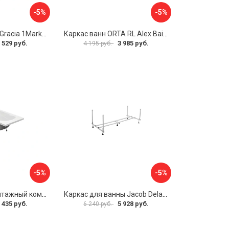
-5%
-5%
Разборная рама Gracia 1Marka 170 03гр1710
Каркас ванн ORTA RL Alex Baitler KSO15
 529 руб.
3 985 руб.
4 195 руб.
-5%
-5%
Упрощенный монтажный комплект для ванны Santek КАСАБЛАНКА 1WH501541 00058310
Каркас для ванны Jacob Delafon E6D082RU-00 Sofa 73633
 435 руб.
5 928 руб.
6 240 руб.