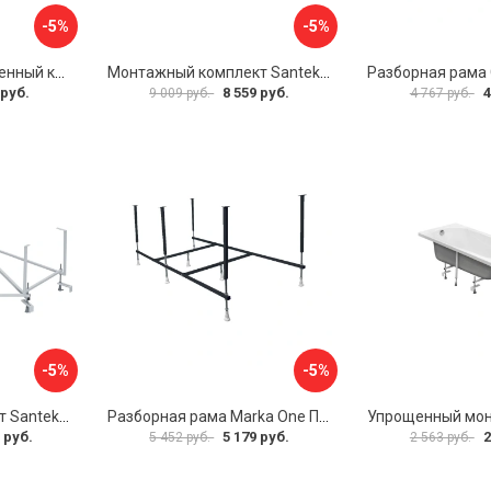
-5%
-5%
Универсальный усиленный каркас для прямоугольных ванн Triton 170-190x75-90 Triton Щ0000041798
Монтажный комплект Santek МОНАКО 1.WH11.2.424 00000045899
 руб.
8 559 руб.
4
9 009 руб.
4 767 руб.
-5%
-5%
Монтажный комплект Santek КАРИБЫ 1.WH11.2.430 00000046546
Разборная рама Marka One ПУ 160-165x75 03пу1675
 руб.
5 179 руб.
2
5 452 руб.
2 563 руб.