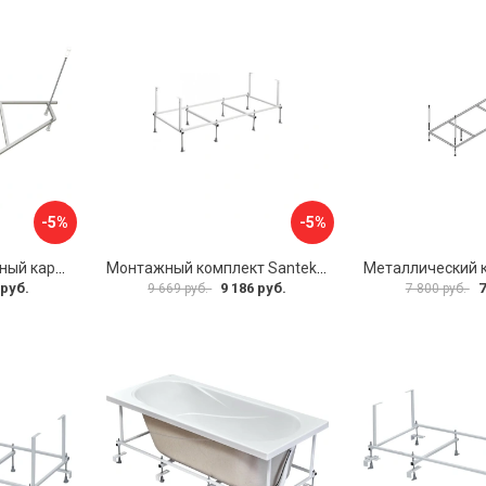
-5%
-5%
Универсальный сборный каркас к ванне Дива 150 Aquatek 00000066304
Монтажный комплект Santek САНТОРИНИ 1.WH30.2.488 00000069112
 руб.
9 186 руб.
7
9 669 руб.
7 800 руб.