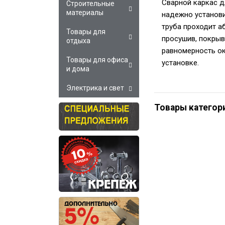
Сварной каркас д
Строительные
материалы
надежно установи
труба проходит а
Товары для
просушив, покрыв
отдыха
равномерность ок
Товары для офиса
установке.
и дома
Электрика и свет
Товары категор