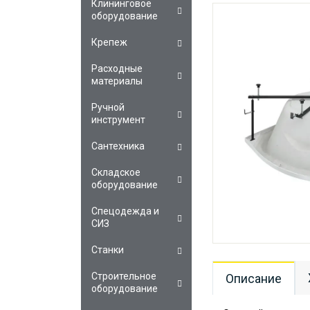
Клининговое
оборудование
Крепеж
Расходные
материалы
Ручной
инструмент
Сантехника
Складское
оборудование
Спецодежда и
СИЗ
Станки
Строительное
Описание
оборудование