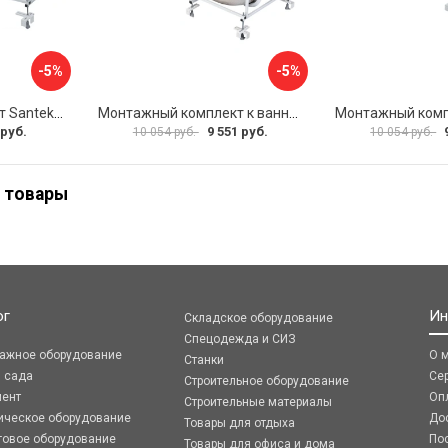
-5%
-5%
Монтажный комплект Santek МОНАКО ТЕНЕРИФЕ 1.WH11.2.421 00000046419
Монтажный комплект к ванне акриловой прямоугольной Santek Касабланка 1.WH30.2.483 00000066643
 руб.
9 551 руб.
10 054 руб.
10 054 руб.
 товары
ог
Ин
Складское оборудование
Спецодежда и СИЗ
ражное оборудование
О 
Станки
я сада
Се
Строительное оборудование
мент
Оп
Строительные материалы
ическое оборудование
До
Товары для отдыха
говое оборудование
По
Товары для офиса и дома