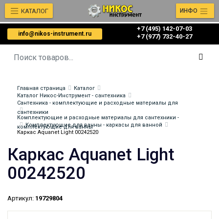
КАТАЛОГ
ИНФО
+7 (495) 142-07-03
info@nikos-instrument.ru
‎‎+7 (977) 732-40-27
Главная страница
Каталог
Каталог Никос-Инструмент - сантехника
Сантехника - комплектующие и расходные материалы для
сантехники
Комплектующие и расходные материалы для сантехники -
Комплектующие для ванны - каркасы для ванной
комплектующие для ванны
Каркас Aquanet Light 00242520
Каркас Aquanet Light
00242520
Артикул:
19729804