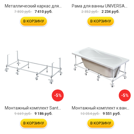
Металлический каркас для акриловой ванны Cezares EMP-170-70-MF-R
Рама для ванны UNIVERSAL Cersanit K-RW-UNIVERSAL160-170
7 410 руб.
2 234 руб.
7 800 руб.
2 352 руб.
В КОРЗИНУ
В КОРЗИНУ
-5%
-5%
Монтажный комплект Santek МОНАКО ТЕНЕРИФЕ 1.WH11.2.421 00000046419
Монтажный комплект к ванне акриловой прямоугольной Santek Касабланка 1.WH30.2.483 00000066643
9 186 руб.
9 551 руб.
9 669 руб.
10 054 руб.
В КОРЗИНУ
В КОРЗИНУ