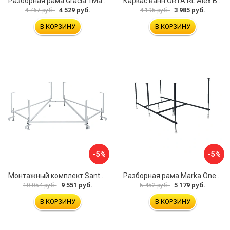
Разборная рама Gracia 1Marka 170 03гр1710
Каркас ванн ORTA RL Alex Baitler KSO15
4 529 руб.
3 985 руб.
4 767 руб.
4 195 руб.
В КОРЗИНУ
В КОРЗИНУ
-5%
-5%
Монтажный комплект Santek КАРИБЫ 1.WH11.2.430 00000046546
Разборная рама Marka One ПУ 160-165x75 03пу1675
9 551 руб.
5 179 руб.
10 054 руб.
5 452 руб.
В КОРЗИНУ
В КОРЗИНУ