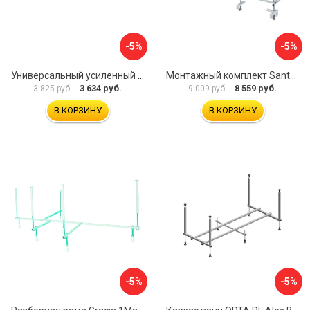
-5%
-5%
Универсальный усиленный каркас для прямоугольных ванн Triton 170-190x75-90 Triton Щ0000041798
Монтажный комплект Santek МОНАКО 1.WH11.2.424 00000045899
3 634 руб.
8 559 руб.
3 825 руб.
9 009 руб.
В КОРЗИНУ
В КОРЗИНУ
-5%
-5%