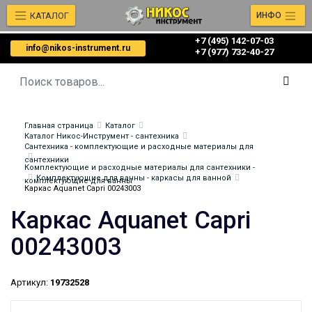
КАТАЛОГ
ИНФО
+7 (495) 142-07-03
info@nikos-instrument.ru
‎‎+7 (977) 732-40-27
Главная страница
Каталог
Каталог Никос-Инструмент - сантехника
Сантехника - комплектующие и расходные материалы для
сантехники
Комплектующие и расходные материалы для сантехники -
Комплектующие для ванны - каркасы для ванной
комплектующие для ванны
Каркас Aquanet Capri 00243003
Каркас Aquanet Capri
00243003
Артикул:
19732528