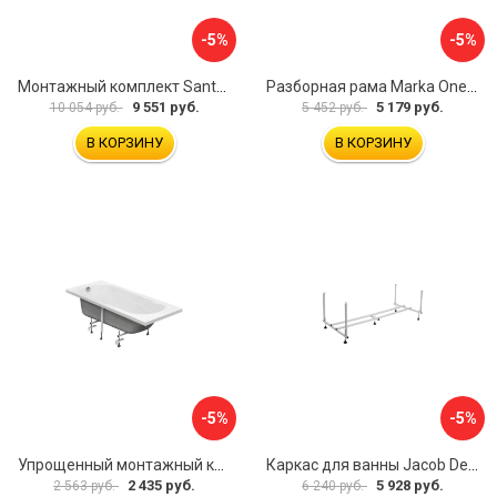
-5%
-5%
Монтажный комплект Santek КАРИБЫ 1.WH11.2.430 00000046546
Разборная рама Marka One ПУ 160-165x75 03пу1675
9 551 руб.
5 179 руб.
10 054 руб.
5 452 руб.
В КОРЗИНУ
В КОРЗИНУ
-5%
-5%
Упрощенный монтажный комплект для ванны Santek КАСАБЛАНКА 1WH501541 00058310
Каркас для ванны Jacob Delafon E6D082RU-00 Sofa 73633
2 435 руб.
5 928 руб.
2 563 руб.
6 240 руб.