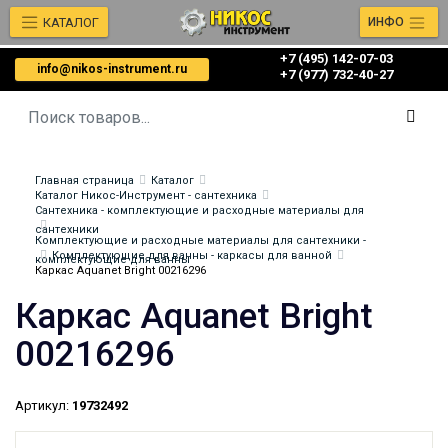
КАТАЛОГ
ИНФО
+7 (495) 142-07-03
info@nikos-instrument.ru
‎‎+7 (977) 732-40-27
Главная страница
Каталог
Каталог Никос-Инструмент - сантехника
Сантехника - комплектующие и расходные материалы для
сантехники
Комплектующие и расходные материалы для сантехники -
Комплектующие для ванны - каркасы для ванной
комплектующие для ванны
Каркас Aquanet Bright 00216296
Каркас Aquanet Bright
00216296
Артикул:
19732492