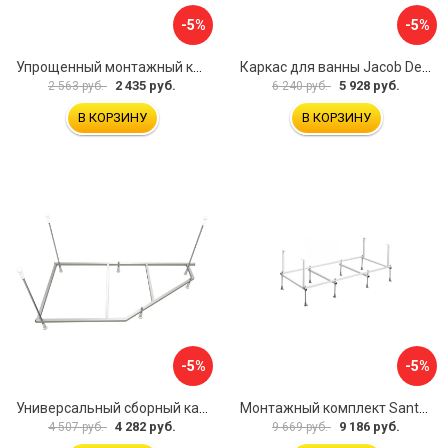
-5%
-5%
Упрощенный монтажный комплект для ванны Santek КАСАБЛАНКА 1WH501541 00058310
Каркас для ванны Jacob Delafon E6D082RU-00 Sofa 73633
2 435 руб.
5 928 руб.
2 563 руб.
6 240 руб.
В КОРЗИНУ
В КОРЗИНУ
-5%
-5%
Универсальный сборный каркас к ванне Дива 150 Aquatek 00000066304
Монтажный комплект Santek САНТОРИНИ 1.WH30.2.488 00000069112
4 282 руб.
9 186 руб.
4 507 руб.
9 669 руб.