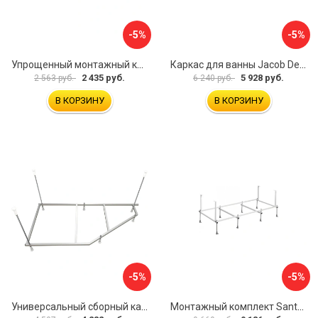
-5%
-5%
Упрощенный монтажный комплект для ванны Santek КАСАБЛАНКА 1WH501541 00058310
Каркас для ванны Jacob Delafon E6D082RU-00 Sofa 73633
2 435 руб.
5 928 руб.
2 563 руб.
6 240 руб.
В КОРЗИНУ
В КОРЗИНУ
-5%
-5%
Универсальный сборный каркас к ванне Дива 150 Aquatek 00000066304
Монтажный комплект Santek САНТОРИНИ 1.WH30.2.488 00000069112