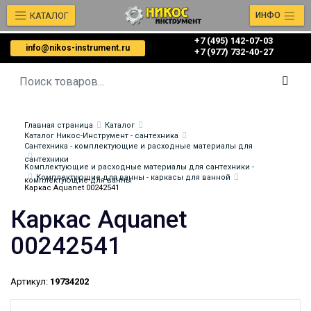
КАТАЛОГ
ИНФО
+7 (495) 142-07-03
info@nikos-instrument.ru
‎‎+7 (977) 732-40-27
Главная страница
Каталог
Каталог Никос-Инструмент - сантехника
Сантехника - комплектующие и расходные материалы для
сантехники
Комплектующие и расходные материалы для сантехники -
Комплектующие для ванны - каркасы для ванной
комплектующие для ванны
Каркас Aquanet 00242541
Каркас Aquanet
00242541
Артикул:
19734202