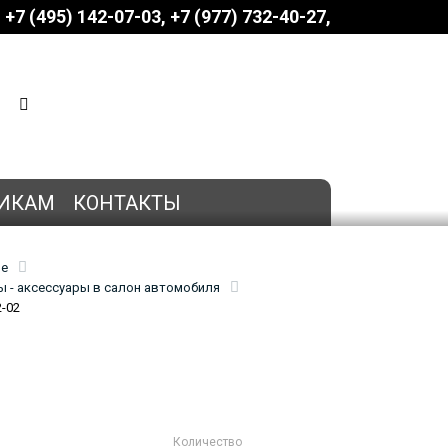
+7 (495) 142-07-03
‎‎+7 (977) 732-40-27
КОРЗИНА
0 позиций
на сумму
0 руб.
ИКАМ
КОНТАКТЫ
ие
 - аксессуары в салон автомобиля
2-02
Количество