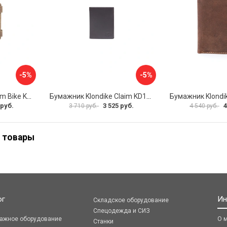
-5%
-5%
Бумажник Klondike Tim Bike KD1027-02
Бумажник Klondike Claim KD1101-03
 руб.
3 525 руб.
4
3 710 руб.
4 540 руб.
 товары
ог
Ин
Складское оборудование
Спецодежда и СИЗ
ражное оборудование
О 
Станки