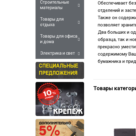
Строительные
Обеспечивает без
материалы
отделений и заст
Также он содержи
Товары для
позволяет хранит
отдыха
Два больших и од
Товары для офиса
образца, так и но
и дома
прекрасно умести
Электрика и свет
содержимому Ваше
бумажника и прид
Товары категор