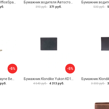
Портмоне водителя OfficeSpace 240450
Бумажник водителя Автостоп БВЛ1Л
уб.
371 руб.
5
390 руб.
530 руб.
-5%
-5%
Бумажник Klondike Wayne Bear KD1019-02
Бумажник Klondike Yukon KD1112-01
 руб.
4 313 руб.
3
4 540 руб.
3 300 руб.