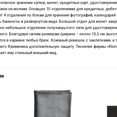
опасное хранение купюр, монет, кредитных карт, удостоверени
ежки на молнии. Оснащен 10 отделениями для кредитных, дебет
т 4 отделения по бокам для хранения фотографий, календарей и
ь банкноты в развернутом виде. Большой отдел для монет зак
но небольшое отделение полузакрытого типа для удостоверени
вого. Благодаря своим размерам (ширина – около 10,5 см; высот
тся в кармане любых брюк. Кожаный ремешок с заклепками, а 
го бумажника дополнительную защиту. Тиснение фирмы «Klond
ает ему стильный внешний вид.
ии