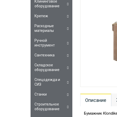
Клининговое
оборудование
Крепеж
Расходные
материалы
Ручной
инструмент
Сантехника
Складское
оборудование
Спецодежда и
СИЗ
Станки
Описание
Строительное
оборудование
Бумажник Klondik