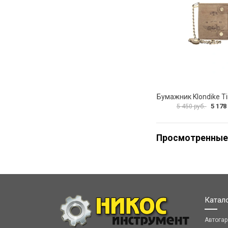
5 178
5 450 руб.
Просмотренные
Катал
Автога