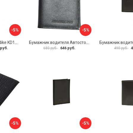
-5%
-5%
Мини бумажник Klondike KD1108-03
Бумажник водителя Автостоп БВЛ10Л
 руб.
646 руб.
4
680 руб.
490 руб.
-5%
-5%