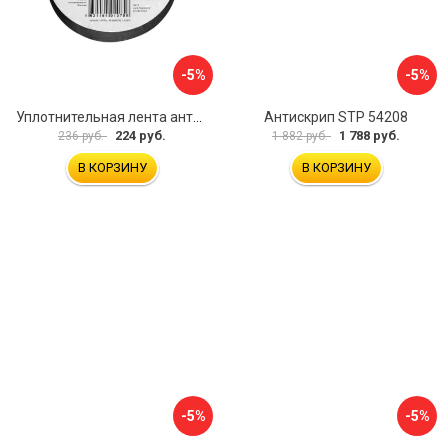
-5%
-5%
Уплотнительная лента антискрип для шумоизоляции автомобиля JUMBO acoustics D01501R1
Антискрип STP 54208
224 руб.
1 788 руб.
236 руб.
1 882 руб.
В КОРЗИНУ
В КОРЗИНУ
-5%
-5%