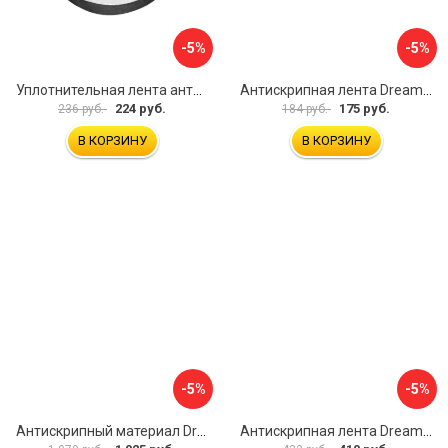
-5%
-5%
Уплотнительная лента антискрип для шумоизоляции автомобиля JUMBO acoustics D01501R1
Антискрипная лента Dreamcar Clout 4x80 см
224 руб.
175 руб.
236 руб.
184 руб.
В КОРЗИНУ
В КОРЗИНУ
-5%
-5%
Антискрипный материал Dreamcar Clout
Антискрипная лента Dreamcar Clout 4x80 см