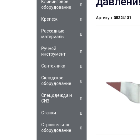
давлени
Клининговое
оборудование
Артикул:
35324131
Крепеж
Расходные
материалы
Ручной
инструмент
Сантехника
Складское
оборудование
Спецодежда и
СИЗ
Станки
Строительное
оборудование