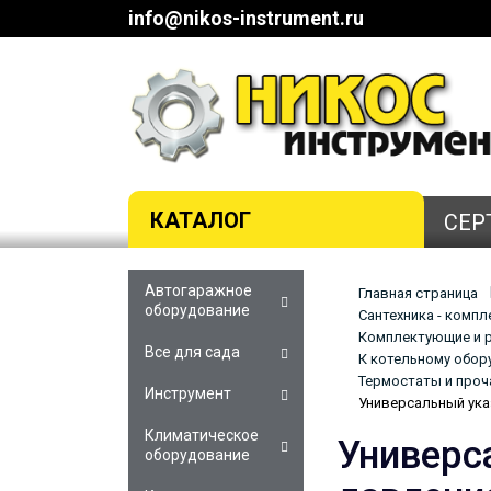
info@nikos-instrument.ru
КАТАЛОГ
СЕР
Автогаражное
Главная страница
оборудование
Сантехника - комп
Комплектующие и р
Все для сада
К котельному обор
Термостаты и проч
Инструмент
Универсальный ука
Климатическое
Универс
оборудование