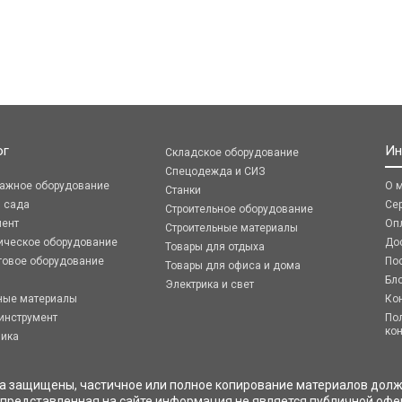
ог
Ин
Складское оборудование
Спецодежда и СИЗ
ражное оборудование
О 
Станки
я сада
Се
Строительное оборудование
мент
Оп
Строительные материалы
ическое оборудование
До
Товары для отдыха
говое оборудование
По
Товары для офиса и дома
Бл
Электрика и свет
ные материалы
Ко
инструмент
По
ко
ника
ва защищены, частичное или полное копирование материалов долж
 представленная на сайте информация не является публичной офе