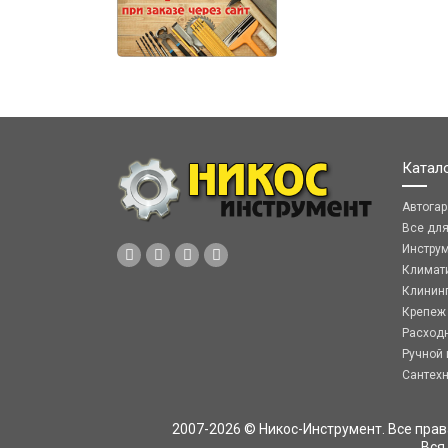
Катал
Автога
Все дл
Инстру
Климат
Клинин
Крепеж
Расход
Ручной 
Сантех
2007-2026 © Никос-Инструмент. Все пра
Вся