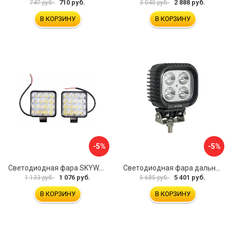
710 руб.
2 888 руб.
747 руб.
3 040 руб.
В КОРЗИНУ
В КОРЗИНУ
-5%
-5%
Светодиодная фара SKYWAY OFF ROAD S07201094
Светодиодная фара дальнего света РИФ SM-620P
1 076 руб.
5 401 руб.
1 133 руб.
5 685 руб.
В КОРЗИНУ
В КОРЗИНУ