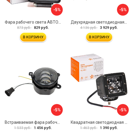
-5%
-5%
Фара рабочего света АВТОЭЛЕКТРИКА 09.1886
Двухрядная светодиодная фара-балка Airline ALED051
829 руб.
3 929 руб.
873 руб.
4 136 руб.
В КОРЗИНУ
В КОРЗИНУ
-5%
-5%
Встраиваемая фара рабочего света Nord-Yada 907708
Квадратная светодиодная фара Airline ALED008
1 456 руб.
1 390 руб.
1 533 руб.
1 463 руб.