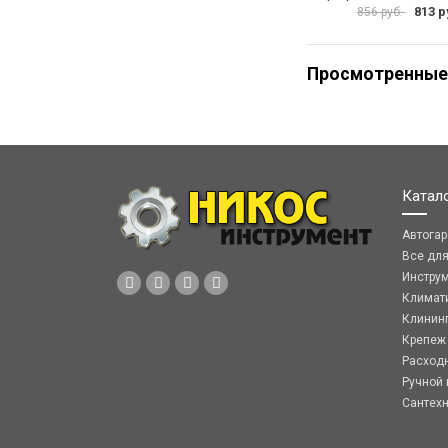
813 р
856 руб.
Просмотренные
Катал
Автога
Все дл
Инстру
Климат
Клинин
Крепеж
Расход
Ручной 
Сантех