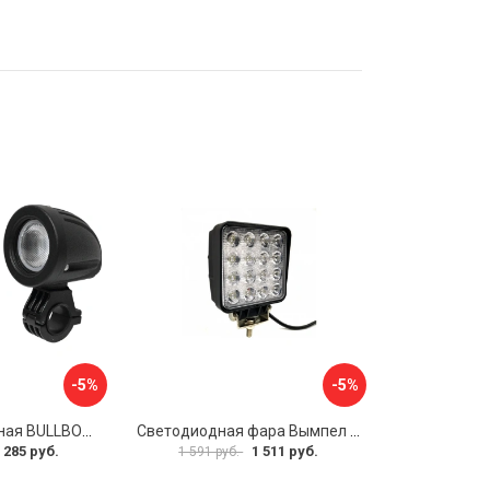
-5%
-5%
Фара светодиодная BULLBOY 1603-300409
Светодиодная фара Вымпел WL-148CF 5200
 285 руб.
1 511 руб.
1 591 руб.