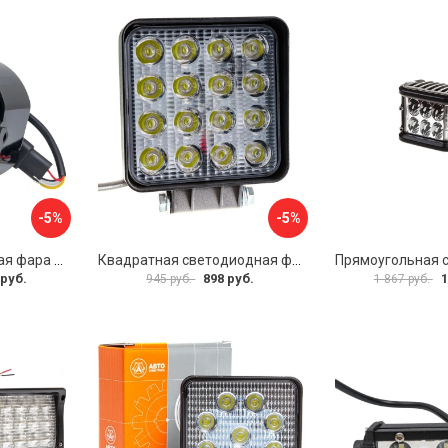
-5%
-5%
Круглая светодиодная фара LADA Priora SKYWAY OFF ROAD S07201086
Квадратная светодиодная фара SKYWAY OFF ROAD S07201016
 руб.
898 руб.
1
945 руб.
1 867 руб.