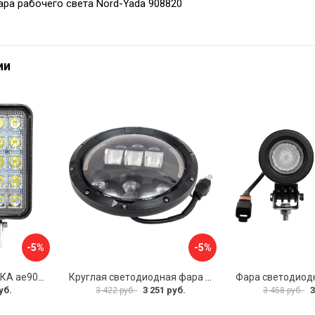
ра рабочего света Nord-Yada 908820
ии
-5%
-5%
Фара АВТОЭЛЕКТРИКА ae90s-30led-42hc 09.02417
Круглая светодиодная фара SKYWAY OFF ROAD S07201083
уб.
3 251 руб.
3
3 422 руб.
3 458 руб.