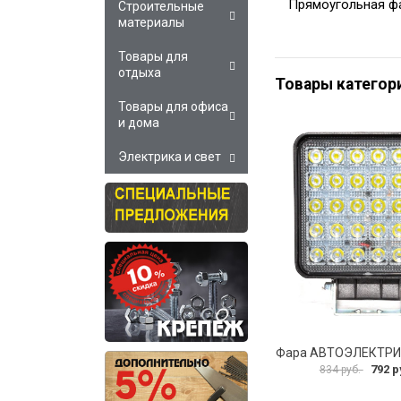
Прямоугольная фа
Строительные
материалы
Товары для
отдыха
Товары категор
Товары для офиса
и дома
Электрика и свет
792 р
834 руб.