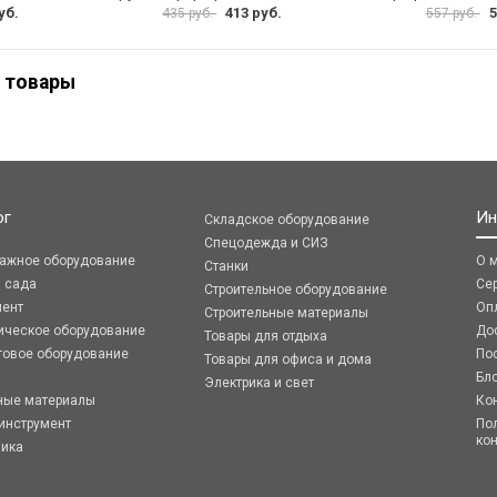
уб.
413 руб.
5
435 руб.
557 руб.
 товары
ог
Ин
Складское оборудование
Спецодежда и СИЗ
ражное оборудование
О 
Станки
я сада
Се
Строительное оборудование
мент
Оп
Строительные материалы
ическое оборудование
До
Товары для отдыха
говое оборудование
По
Товары для офиса и дома
Бл
Электрика и свет
ные материалы
Ко
инструмент
По
ко
ника