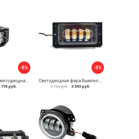
-5%
-5%
Прямоугольная светодиодная фара SKYWAY OFF ROAD S07201065
Светодиодная фара Вымпел WL-732F 5238
 774 руб.
3 593 руб.
3 782 руб.