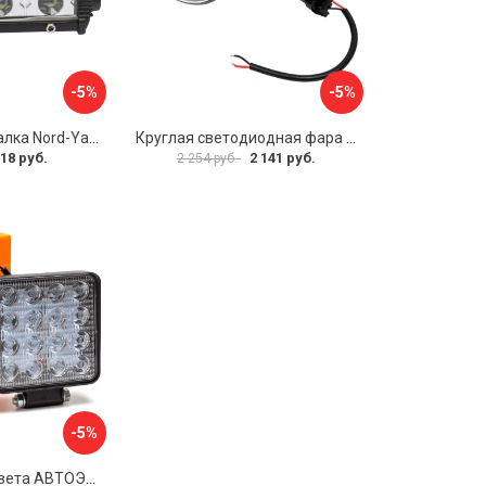
-5%
-5%
Светодиодная балка Nord-Yada 907673
Круглая светодиодная фара LADA Vesta SKYWAY OFF ROAD S07201089
18 руб.
2 141 руб.
2 254 руб.
-5%
Фара рабочего света АВТОЭЛЕКТРИКА 09.201