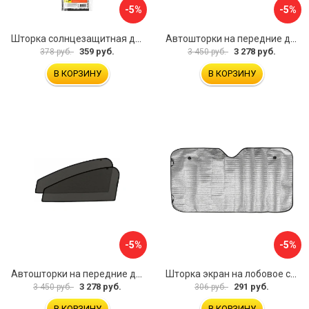
-5%
-5%
Шторка солнцезащитная для лобового стекла автомобиля DASWERK 671253
Автошторки на передние двери Nissan Primera 3 P12 2002-2008 Trokot TR0547-01
359 руб.
3 278 руб.
378 руб.
3 450 руб.
В КОРЗИНУ
В КОРЗИНУ
-5%
-5%
Автошторки на передние двери Kia Optima 4 2015-наст.время Trokot TR0901-01
Шторка экран на лобовое стекло SKYWAY S01204003
3 278 руб.
291 руб.
3 450 руб.
306 руб.
В КОРЗИНУ
В КОРЗИНУ