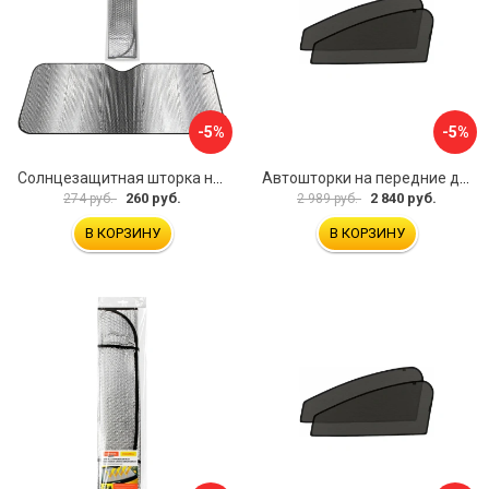
-5%
-5%
Солнцезащитная шторка на лобовое стекло Airline ASPS-80-03
Автошторки на передние двери с вырезами под курение с 2-х сторон Toyota Avensis 2 2003-2009 Trokot TR0353-05S
260 руб.
2 840 руб.
274 руб.
2 989 руб.
В КОРЗИНУ
В КОРЗИНУ