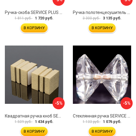
Ручка-скоба SERVICE PLUS RS02-304WM/sus304
Ручка полотенцесушитель SERVICE PLUS RP02-300BLK/SUS304
1 720 руб.
3 135 руб.
1 811 руб.
3 300 руб.
В КОРЗИНУ
В КОРЗИНУ
-5%
-5%
Квадратная ручка кноб SERVICE PLUS RK02-303BGD/sus304
Стеклянная ручка SERVICE PLUS HB-226-T
1 434 руб.
1 076 руб.
1 509 руб.
1 133 руб.
В КОРЗИНУ
В КОРЗИНУ