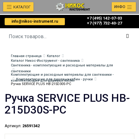
КАТАЛОГ
ИНФО
+7 (495) 142-07-03
info@nikos-instrument.ru
‎‎+7 (977) 732-40-27
Главная страница
Каталог
Каталог Никос-Инструмент - сантехника
Сантехника - комплектующие и расходные материалы для
сантехники
Комплектующие и расходные материалы для сантехники -
Комплектующие для душевых кабин - ручки
комплектующие для душевых кабин
Ручка SERVICE PLUS HB-215D30S-PC
Ручка SERVICE PLUS HB-
215D30S-PC
Артикул:
26591342