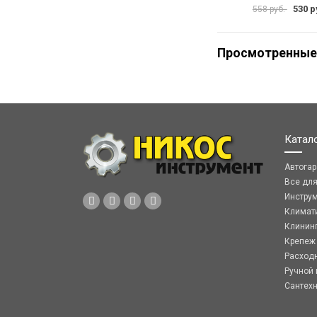
530 р
558 руб.
Просмотренные
Катал
Автога
Все дл
Инстру
Климат
Клинин
Крепеж
Расход
Ручной 
Сантех