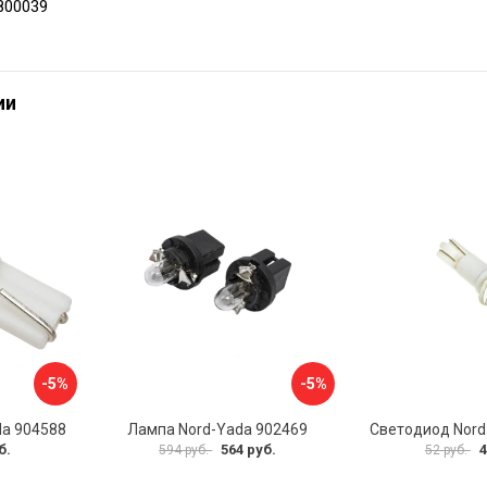
800039
ии
-5%
-5%
da 904588
Лампа Nord-Yada 902469
Светодиод Nord
б.
564 руб.
4
594 руб.
52 руб.