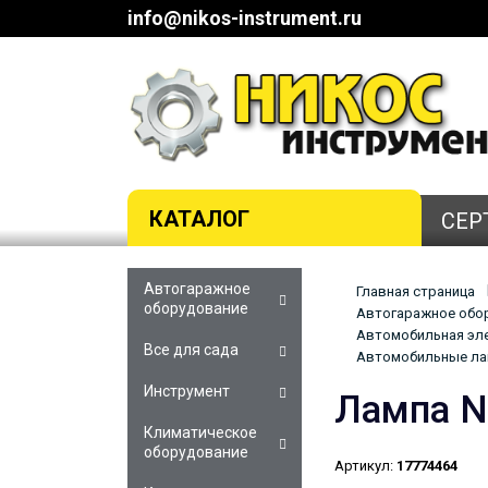
info@nikos-instrument.ru
КАТАЛОГ
СЕР
Автогаражное
Главная страница
оборудование
Автогаражное обор
Автомобильная эле
Все для сада
Автомобильные ла
Инструмент
Лампа N
Климатическое
оборудование
Артикул:
17774464