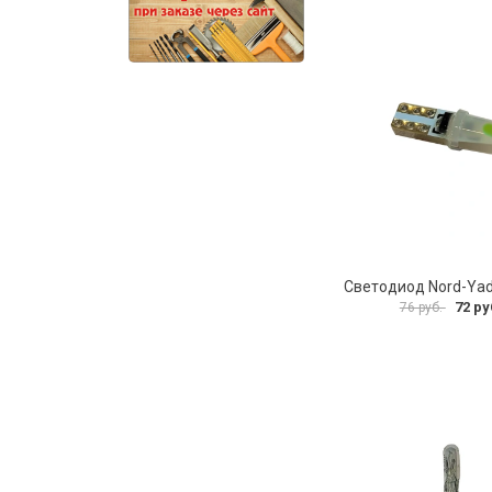
Светодиод Nord-Ya
72 ру
76 руб.