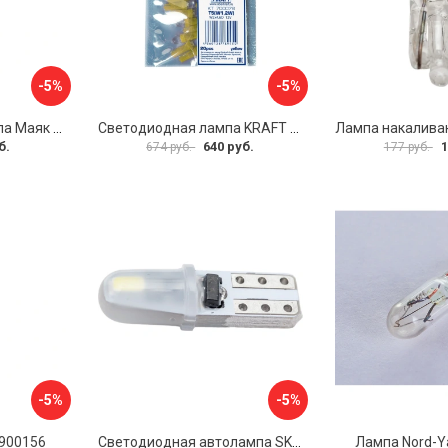
-5%
-5%
Автомобильная лампа Маяк 62412бц/10
Светодиодная лампа KRAFT T5 KT 700076
б.
640 руб.
1
674 руб.
177 руб.
-5%
-5%
 900156
Светодиодная автолампа SKYWAY S08201458
Лампа Nord-Y