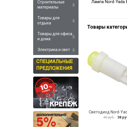
Лампа Nord-Yada 
Строительные
материалы
Товары для
отдыха
Товары категор
Товары для офиса
и дома
Электрика и свет
Светодиод Nord-Ya
38 ру
40 руб.