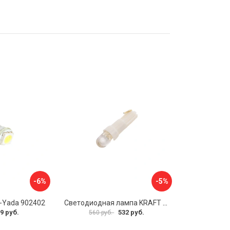
-6%
-5%
-Yada 902402
Светодиодная лампа KRAFT T5 KT 700075
9 руб.
532 руб.
560 руб.