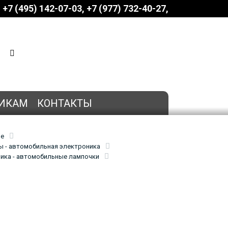
+7 (495) 142-07-03
‎‎+7 (977) 732-40-27
КОРЗИНА
0 позиций
на сумму
0 руб.
ИКАМ
КОНТАКТЫ
ие
 - автомобильная электроника
ика - автомобильные лампочки