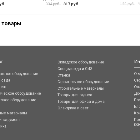
уб.
317 руб.
1
334 руб.
120 руб.
 товары
ог
Ин
Складское оборудование
Спецодежда и СИЗ
ражное оборудование
О 
Станки
я сада
Се
Строительное оборудование
мент
Оп
Строительные материалы
ическое оборудование
До
Товары для отдыха
говое оборудование
По
Товары для офиса и дома
Бл
Электрика и свет
ные материалы
Ко
инструмент
По
ко
ника