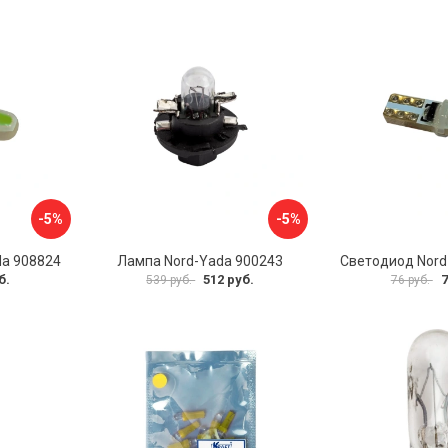
-5%
-5%
da 908824
Лампа Nord-Yada 900243
Светодиод Nord
б.
512 руб.
7
539 руб.
76 руб.