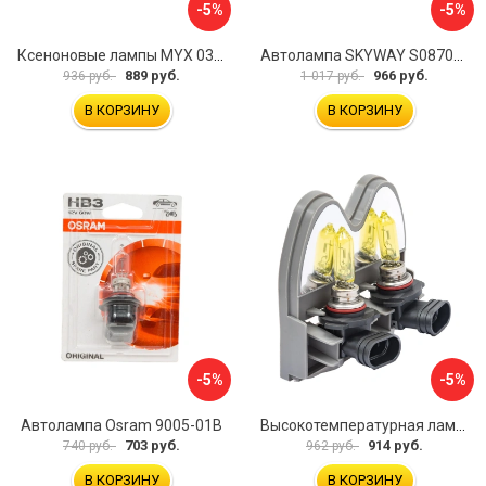
-5%
-5%
Ксеноновые лампы MYX 03B350АС
Автолампа SKYWAY S08701021
889 руб.
966 руб.
936 руб.
1 017 руб.
В КОРЗИНУ
В КОРЗИНУ
-5%
-5%
Автолампа Osram 9005-01B
Высокотемпературная лампа Avantech AB3005 131252
703 руб.
914 руб.
740 руб.
962 руб.
В КОРЗИНУ
В КОРЗИНУ