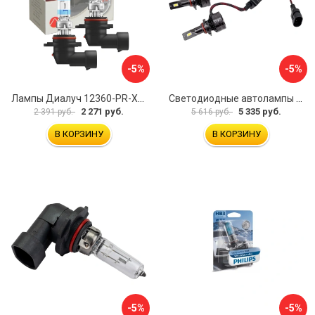
-5%
-5%
Лампы Диалуч 12360-PR-XR-DUO
Светодиодные автолампы MYX MYX01D1B3
2 271 руб.
5 335 руб.
2 391 руб.
5 616 руб.
В КОРЗИНУ
В КОРЗИНУ
-5%
-5%