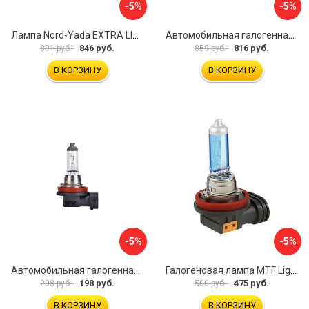
-5%
-5%
Лампа Nord-Yada EXTRA LIGHT +50 % 907366
Автомобильная галогенная лампа Маяк 82820WV+150
846 руб.
816 руб.
891 руб.
859 руб.
В КОРЗИНУ
В КОРЗИНУ
-5%
-5%
Автомобильная галогенная лампа AUTOPROFI STANDARD STD-H8
Галогеновая лампа MTF Light Standart 50777
198 руб.
475 руб.
208 руб.
500 руб.
В КОРЗИНУ
В КОРЗИНУ