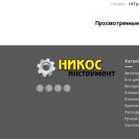
167 р
176 руб.
Просмотренные
Катал
Автога
Все дл
Инстру
Климат
Клинин
Крепеж
Расход
Ручной 
Сантех