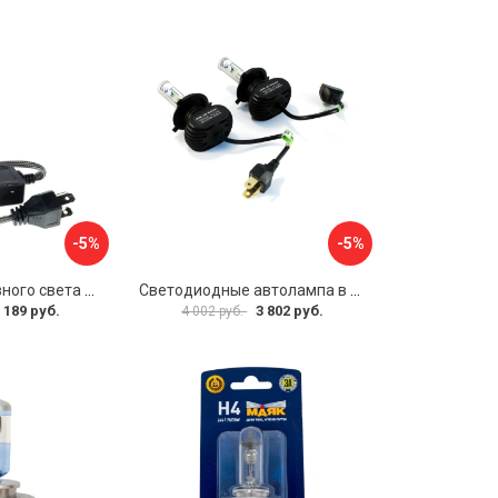
-5%
-5%
Светодиод головного света AMP CSP mini projector lens В0000049486
Светодиодные автолампа в фару Вымпел N1 5160
 189 руб.
3 802 руб.
4 002 руб.