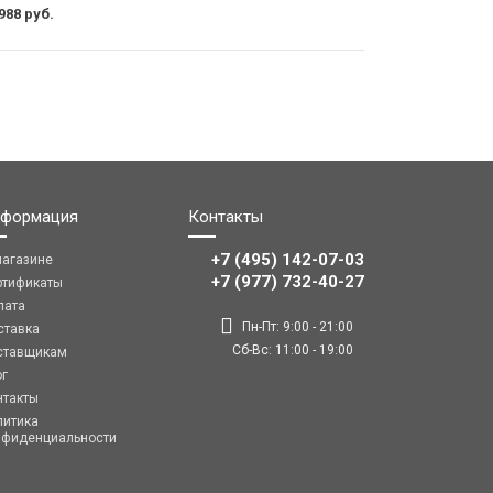
988 руб.
формация
Контакты
+7 (495) 142-07-03
магазине
‎‎+7 (977) 732-40-27
ртификаты
лата
Пн-Пт: 9:00 - 21:00
ставка
Сб-Вс: 11:00 - 19:00
ставщикам
ог
нтакты
литика
нфиденциальности