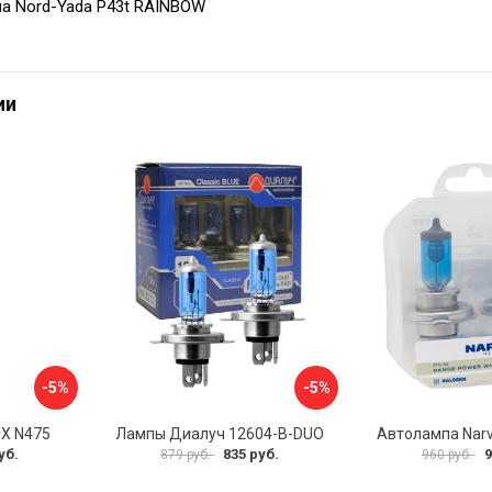
а Nord-Yada P43t RAINBOW
ии
-5%
-5%
X N475
Лампы Диалуч 12604-B-DUO
Автолампа Nar
уб.
835 руб.
9
879 руб.
960 руб.