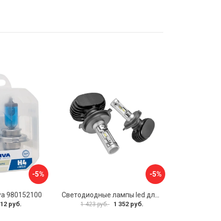
-5%
-5%
va 980152100
Светодиодные лампы led для автомобилей в фары LEDZILLA S1 Pro-H4
12 руб.
1 352 руб.
1 423 руб.