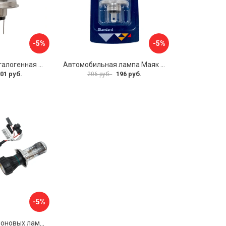
-5%
-5%
Автомобильная галогенная лампа Маяк 82420WV+150
Автомобильная лампа Маяк 54430/BL
01 руб.
196 руб.
206 руб.
-5%
Комплект биксеноновых ламп Clearlight LDL 0H4 B50-0LL