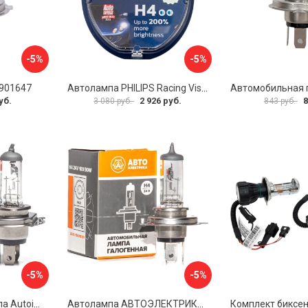
-5%
-5%
 901647
Автолампа PHILIPS Racing Vision GT200 12342RGTS2
уб.
2 926 руб.
8
3 080 руб.
843 руб.
-5%
-5%
Галогенная автолампа Autoimpuls QUARTZ 09.1751
Автолампа АВТОЭЛЕКТРИКА h4 09.02401