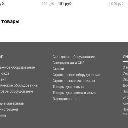
уб.
181 руб.
191 руб.
1 040 руб.
 товары
ог
Ин
Складское оборудование
Спецодежда и СИЗ
ражное оборудование
О 
Станки
я сада
Се
Строительное оборудование
мент
Оп
Строительные материалы
ическое оборудование
До
Товары для отдыха
говое оборудование
По
Товары для офиса и дома
Бл
Электрика и свет
ные материалы
Ко
инструмент
По
ко
ника