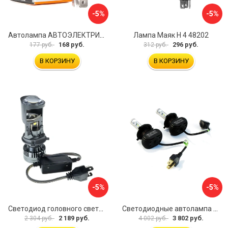
-5%
-5%
Автолампа АВТОЭЛЕКТРИКА h4 09.02398
Лампа Маяк Н 4 48202
168 руб.
296 руб.
177 руб.
312 руб.
В КОРЗИНУ
В КОРЗИНУ
-5%
-5%
Светодиод головного света AMP CSP mini projector lens В0000049486
Светодиодные автолампа в фару Вымпел N1 5160
2 189 руб.
3 802 руб.
2 304 руб.
4 002 руб.