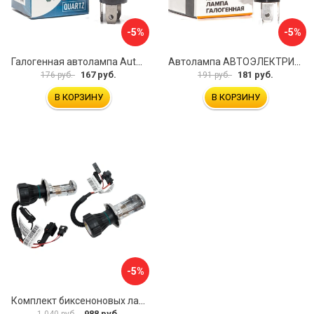
-5%
-5%
Галогенная автолампа Autoimpuls QUARTZ 09.1751
Автолампа АВТОЭЛЕКТРИКА h4 09.02401
167 руб.
181 руб.
176 руб.
191 руб.
В КОРЗИНУ
В КОРЗИНУ
-5%
Комплект биксеноновых ламп Clearlight LDL 0H4 B50-0LL
988 руб.
1 040 руб.