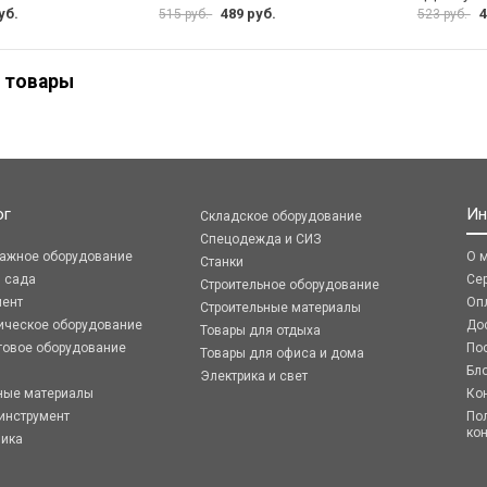
уб.
489 руб.
4
515 руб.
523 руб.
 товары
ог
Ин
Складское оборудование
Спецодежда и СИЗ
ражное оборудование
О 
Станки
я сада
Се
Строительное оборудование
мент
Оп
Строительные материалы
ическое оборудование
До
Товары для отдыха
говое оборудование
По
Товары для офиса и дома
Бл
Электрика и свет
ные материалы
Ко
инструмент
По
ко
ника