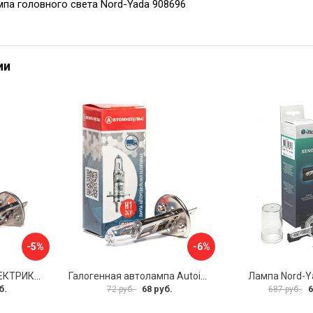
па головного света Nord-Yada 908696
ии
-5%
-6%
Автолампа АВТОЭЛЕКТРИКА H1 09.02390
Галогенная автолампа Autoimpuls QUARTZ 09.1747
Лампа Nord-Y
б.
68 руб.
6
72 руб.
687 руб.