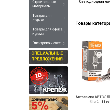
Светодиодная лам
Строительные
материалы
Товары для
отдыха
Товары категор
Товары для офиса
и дома
Электрика и свет
88 ру
93 руб.