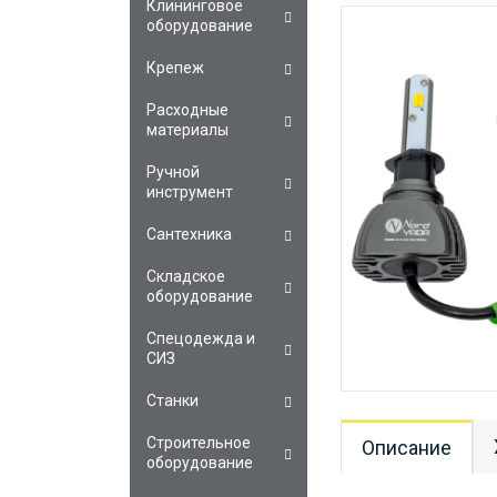
Клининговое
оборудование
Крепеж
Расходные
материалы
Ручной
инструмент
Сантехника
Складское
оборудование
Спецодежда и
СИЗ
Станки
Строительное
Описание
оборудование