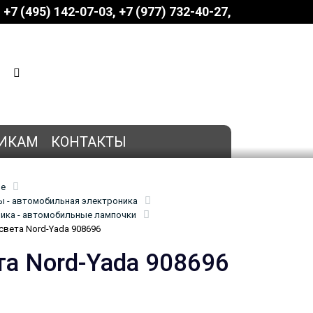
+7 (495) 142-07-03
‎‎+7 (977) 732-40-27
КОРЗИНА
0 позиций
на сумму
0 руб.
ИКАМ
КОНТАКТЫ
ие
 - автомобильная электроника
ика - автомобильные лампочки
света Nord-Yada 908696
та Nord-Yada 908696