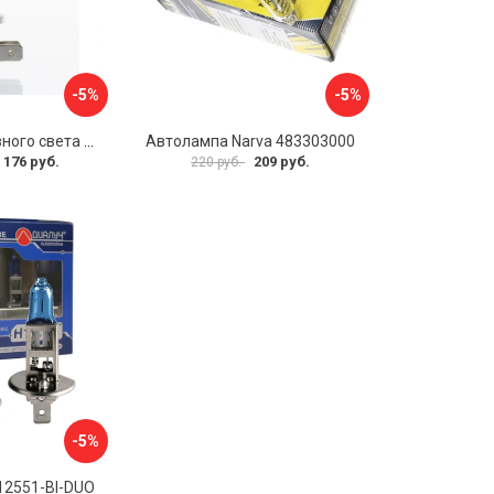
-5%
-5%
Светодиод головного света AMP PRO CSP М0000002831
Автолампа Narva 483303000
 176 руб.
209 руб.
220 руб.
-5%
12551-Bl-DUO