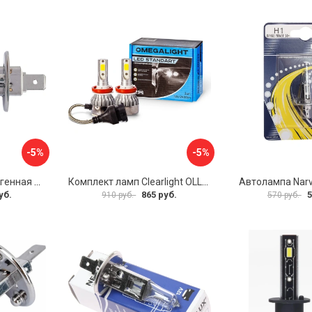
-5%
-5%
Автомобильная галогенная лампа Маяк 2120
Комплект ламп Clearlight OLLEDH1ST-2
Автолампа Nar
уб.
865 руб.
5
910 руб.
570 руб.