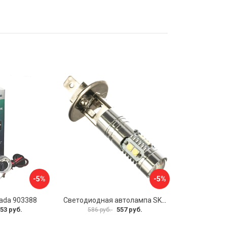
-5%
-5%
ada 903388
Светодиодная автолампа SKYWAY S0820203
53 руб.
557 руб.
586 руб.