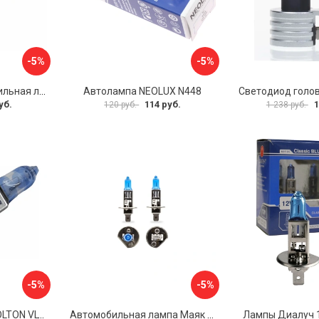
-5%
-5%
Галогенная автомобильная лампа Формула Света LHI012470FSP1
Автолампа NEOLUX N448
уб.
114 руб.
1
120 руб.
1 238 руб.
-5%
-5%
Галогенная лампа VOLTON VLT1601
Автомобильная лампа Маяк 72120ASW+30
Лампы Диалуч 