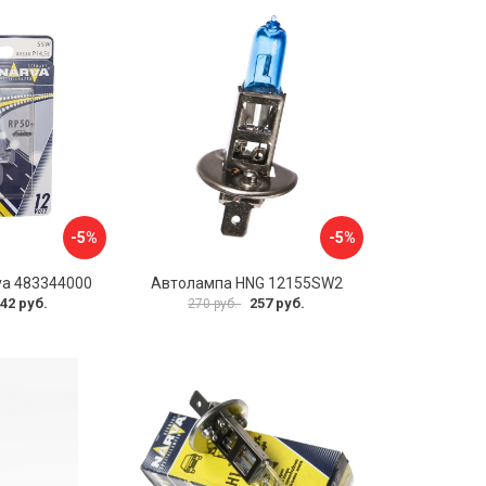
-5%
-5%
va 483344000
Автолампа HNG 12155SW2
42 руб.
257 руб.
270 руб.