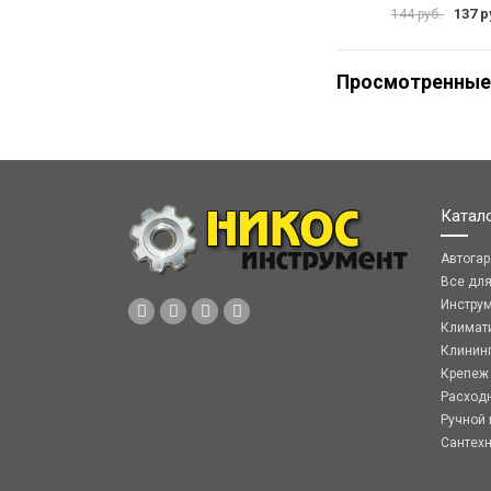
137 р
144 руб.
Просмотренные
Катал
Автога
Все дл
Инстру
Климат
Клинин
Крепеж
Расход
Ручной 
Сантех