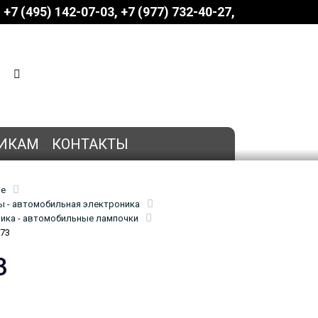
+7 (495) 142-07-03
‎‎+7 (977) 732-40-27
КОРЗИНА
0 позиций
на сумму
0 руб.
ИКАМ
КОНТАКТЫ
ие
 - автомобильная электроника
ика - автомобильные лампочки
973
3