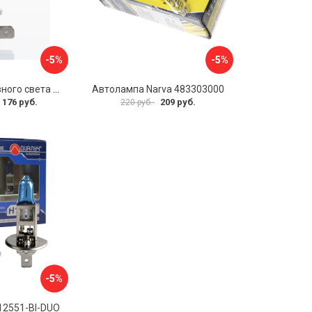
-5%
-5%
Светодиод головного света AMP PRO CSP М0000002831
Автолампа Narva 483303000
 176 руб.
209 руб.
220 руб.
-5%
12551-Bl-DUO