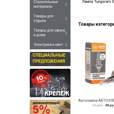
Лампа Tungsram Sp
Строительные
материалы
Товары для
отдыха
Товары категор
Товары для офиса
и дома
Электрика и свет
88 ру
93 руб.