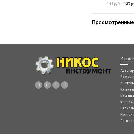
137 р
144 руб.
Просмотренные
Катал
Автога
Все дл
Инстру
Климат
Клинин
Крепеж
Расход
Ручной 
Сантех