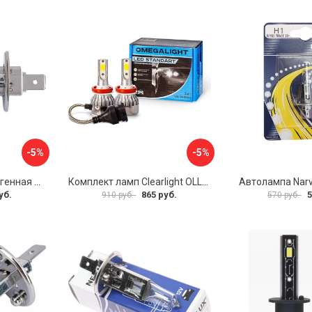
-5%
-5%
Автомобильная галогенная лампа Маяк 2120
Комплект ламп Clearlight OLLEDH1ST-2
Автолампа Nar
уб.
865 руб.
5
910 руб.
570 руб.