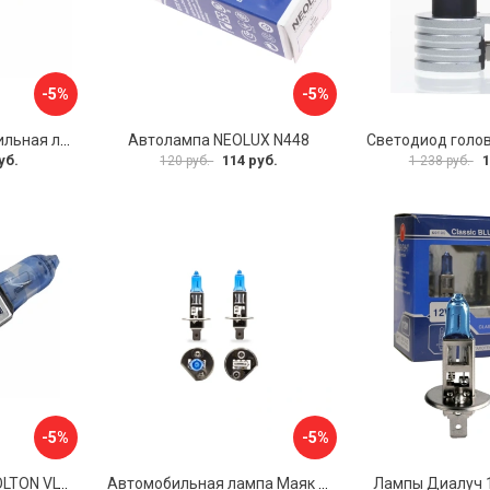
-5%
-5%
Галогенная автомобильная лампа Формула Света LHI012470FSP1
Автолампа NEOLUX N448
уб.
114 руб.
1
120 руб.
1 238 руб.
-5%
-5%
Галогенная лампа VOLTON VLT1601
Автомобильная лампа Маяк 72120ASW+30
Лампы Диалуч 