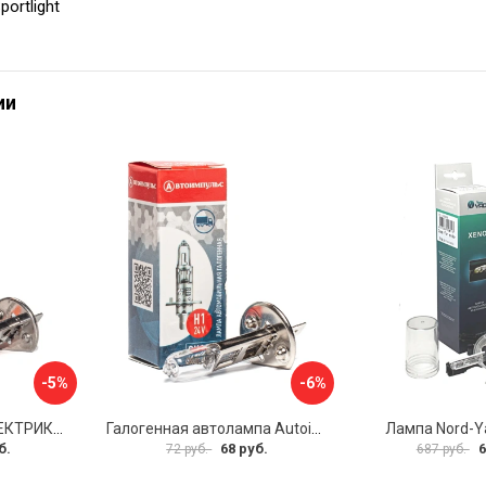
ortlight
ии
-5%
-6%
Автолампа АВТОЭЛЕКТРИКА H1 09.02390
Галогенная автолампа Autoimpuls QUARTZ 09.1747
Лампа Nord-Y
б.
68 руб.
6
72 руб.
687 руб.