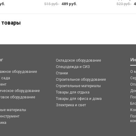
уб.
489 руб.
4
515 руб.
523 руб.
 товары
ог
Ин
Складское оборудование
Спецодежда и СИЗ
ражное оборудование
О 
Станки
я сада
Се
Строительное оборудование
мент
Оп
Строительные материалы
ическое оборудование
До
Товары для отдыха
говое оборудование
По
Товары для офиса и дома
Бл
Электрика и свет
ные материалы
Ко
инструмент
По
ко
ника