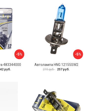
-5%
-5%
va 483344000
Автолампа HNG 12155SW2
42 руб.
257 руб.
270 руб.