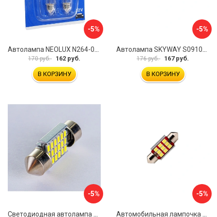
-5%
-5%
Автолампа NEOLUX N264-02B
Автолампа SKYWAY S09101010
162 руб.
167 руб.
170 руб.
176 руб.
В КОРЗИНУ
В КОРЗИНУ
-5%
-5%
Светодиодная автолампа SKYWAY T11C5W S08201442
Автомобильная лампочка Вымпел HT-07-3909 9SMD 5137