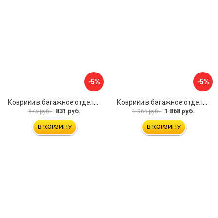
-5%
-5%
Коврики в багажное отделение для Volkswagen Passat B8 Var (2015) UNIDEC NPA00-E95-372
Коврики в багажное отделение для Mercedes-Benz CLA C117 SD 2013-2019 UNIDEC NPA00-T56-250
831 руб.
1 868 руб.
875 руб.
1 966 руб.
В КОРЗИНУ
В КОРЗИНУ