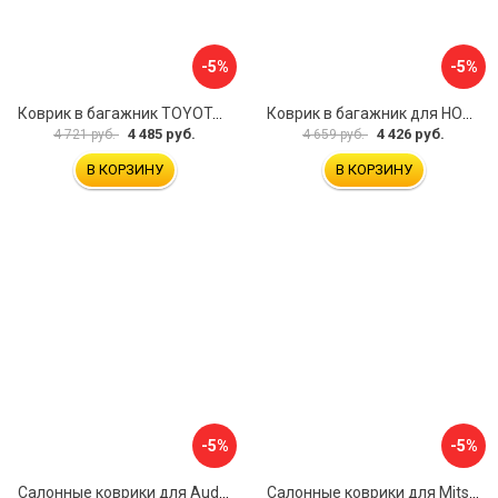
-5%
-5%
Коврик в багажник TOYOTA Land Cruiser 200, 2012- 5 мест, внед. ELEMENT CARTYT00010
Коврик в багажник для HONDA CR-V 2017- г.в., кроссовер, верхний ELEMENT ELEMENT1840B13
4 485 руб.
4 426 руб.
4 721 руб.
4 659 руб.
В КОРЗИНУ
В КОРЗИНУ
-5%
-5%
Салонные коврики для Audi Q8 3D 2018 5 мест UNIDEC NPA11-C05-800
Салонные коврики для Mitsubishi Pajero IV 2006 UNIDEC NPL-Po-59-48