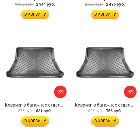
2 944 руб.
2 496 руб.
3 099 руб.
2 627 руб.
В КОРЗИНУ
В КОРЗИНУ
-5%
-5%
Коврики в багажное отделение для Hyundai Tucson IV (2021) (евро короткая база) UNIDEC NPA00-E31-736
Коврики в багажное отделение для Skoda Superb III (B8) WAG (2015) UNIDEC NPA00-E81-822
831 руб.
766 руб.
875 руб.
806 руб.
В КОРЗИНУ
В КОРЗИНУ