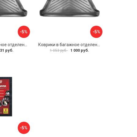
-5%
-5%
Коврики в багажное отделение для Volkswagen Jetta SD (2011) (c ушами) UNIDEC NPA00-E95-240
Коврики в багажное отделение для Volkswagen Touareg (2010) (4-х зонный климат контроль) UNIDEC NPL-Bi-95-57
31 руб.
1 000 руб.
1 053 руб.
-5%