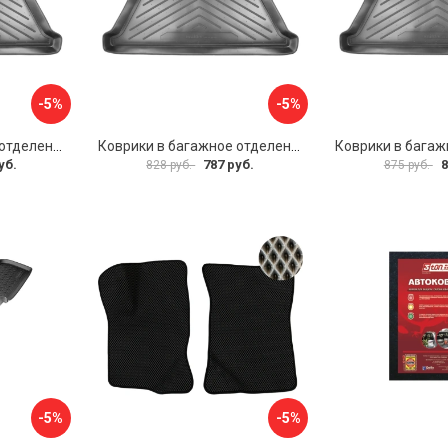
-5%
-5%
Коврики в багажное отделение для Volkswagen Passat B3 SD (1988-1993)\ Volkswagen Passat B4 SD (1993-1996) UNIDEC NPL-Bi-95-23
Коврики в багажное отделение для Audi A80 (8A:B3) (SD) (1984-1991) UNIDEC NPL-Bi-05-08
уб.
787 руб.
8
828 руб.
875 руб.
-5%
-5%