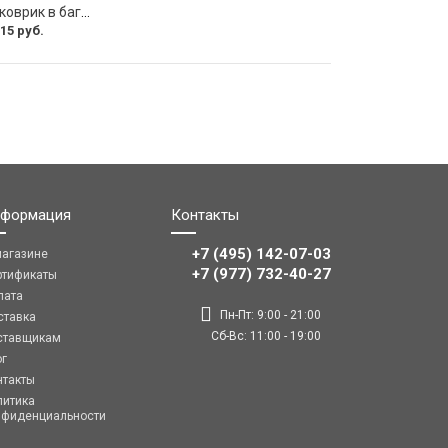
Автомобильный коврик в багажник 3ton ТХ-353 52184
15 руб.
формация
Контакты
+7 (495) 142-07-03
магазине
‎‎+7 (977) 732-40-27
ртификаты
лата
Пн-Пт: 9:00 - 21:00
ставка
Сб-Вс: 11:00 - 19:00
ставщикам
ог
нтакты
литика
нфиденциальности