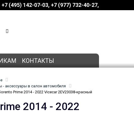
+7 (495) 142-07-03
‎‎+7 (977) 732-40-27
КОРЗИНА
0 позиций
на сумму
0 руб.
ИКАМ
КОНТАКТЫ
ие
 - аксессуары в салон автомобиля
orento Prime 2014 - 2022 Vicecar 2EV23038-красный
rime 2014 - 2022