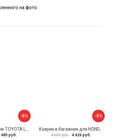
вленного на фото.
-5%
-5%
Коврик в багажник TOYOTA Land Cruiser 200, 2012- 5 мест, внед. ELEMENT CARTYT00010
Коврик в багажник для HONDA CR-V 2017- г.в., кроссовер, верхний ELEMENT ELEMENT1840B13
 485 руб.
4 426 руб.
4 659 руб.