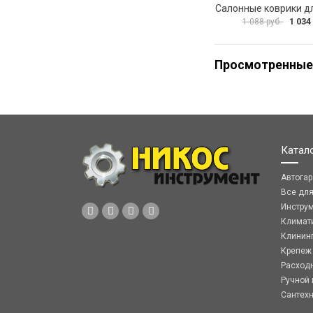
1 034
1 088 руб.
Просмотренные
Катал
Автога
Все дл
Инстру
Климат
Клинин
Крепеж
Расход
Ручной 
Сантех