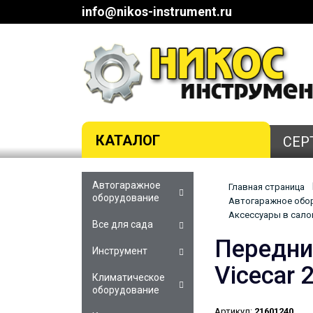
info@nikos-instrument.ru
КАТАЛОГ
СЕР
Автогаражное
Главная страница
оборудование
Автогаражное обор
Аксессуары в сало
Все для сада
Передние
Инструмент
Vicecar
Климатическое
оборудование
Артикул:
21601240