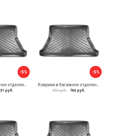
-5%
-5%
Коврики в багажное отделение для Hyundai Tucson IV (2021) (евро короткая база) UNIDEC NPA00-E31-736
Коврики в багажное отделение для Skoda Superb III (B8) WAG (2015) UNIDEC NPA00-E81-822
31 руб.
766 руб.
806 руб.