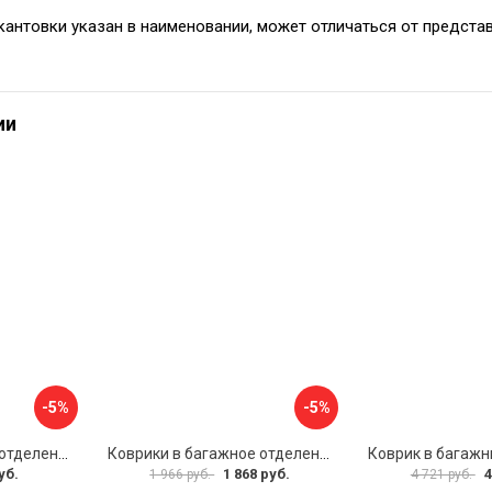
кантовки указан в наименовании, может отличаться от предста
ии
-5%
-5%
Коврики в багажное отделение для Volkswagen Passat B8 Var (2015) UNIDEC NPA00-E95-372
Коврики в багажное отделение для Mercedes-Benz CLA C117 SD 2013-2019 UNIDEC NPA00-T56-250
уб.
1 868 руб.
4
1 966 руб.
4 721 руб.