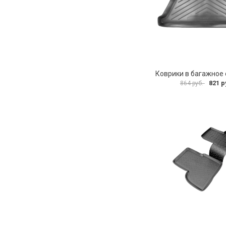
821 р
864 руб.