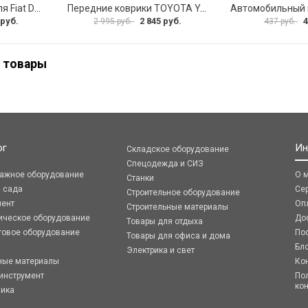
Салонные коврики для Fiat Doblo 2001 зад UNIDEC NPL-Po-21-42
Передние коврики TOYOTA YARIS VERSO 1999-2006 ИП Муллаянов А. М. 2043311151304
 руб.
2 845 руб.
4
2 995 руб.
437 руб.
 товары
ог
Ин
Складское оборудование
Спецодежда и СИЗ
ражное оборудование
О 
Станки
я сада
Се
Строительное оборудование
мент
Оп
Строительные материалы
ическое оборудование
До
Товары для отдыха
говое оборудование
По
Товары для офиса и дома
Бл
Электрика и свет
ные материалы
Ко
инструмент
По
ко
ника