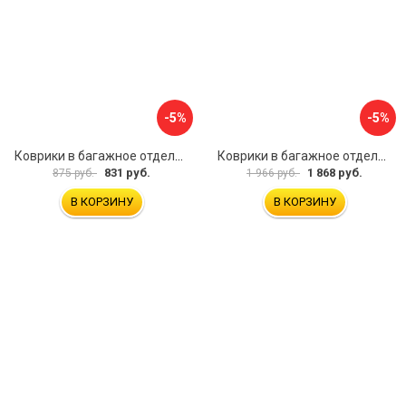
-5%
-5%
Коврики в багажное отделение для Volkswagen Passat B8 Var (2015) UNIDEC NPA00-E95-372
Коврики в багажное отделение для Mercedes-Benz CLA C117 SD 2013-2019 UNIDEC NPA00-T56-250
831 руб.
1 868 руб.
875 руб.
1 966 руб.
В КОРЗИНУ
В КОРЗИНУ