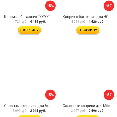
-5%
-5%
Коврик в багажник TOYOTA Land Cruiser 200, 2012- 5 мест, внед. ELEMENT CARTYT00010
Коврик в багажник для HONDA CR-V 2017- г.в., кроссовер, верхний ELEMENT ELEMENT1840B13
4 485 руб.
4 426 руб.
4 721 руб.
4 659 руб.
В КОРЗИНУ
В КОРЗИНУ
-5%
-5%
Салонные коврики для Audi Q8 3D 2018 5 мест UNIDEC NPA11-C05-800
Салонные коврики для Mitsubishi Pajero IV 2006 UNIDEC NPL-Po-59-48
2 944 руб.
2 496 руб.
3 099 руб.
2 627 руб.