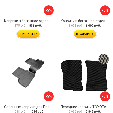
-5%
-5%
Коврики в багажное отделение для Volkswagen Jetta SD (2011) (c ушами) UNIDEC NPA00-E95-240
Коврики в багажное отделение для Volkswagen Touareg (2010) (4-х зонный климат контроль) UNIDEC NPL-Bi-95-57
831 руб.
1 000 руб.
875 руб.
1 053 руб.
В КОРЗИНУ
В КОРЗИНУ
-5%
-5%
Салонные коврики для Fiat Doblo 2001 зад UNIDEC NPL-Po-21-42
Передние коврики TOYOTA YARIS VERSO 1999-2006 ИП Муллаянов А. М. 2043311151304
1 034 руб.
2 845 руб.
1 088 руб.
2 995 руб.