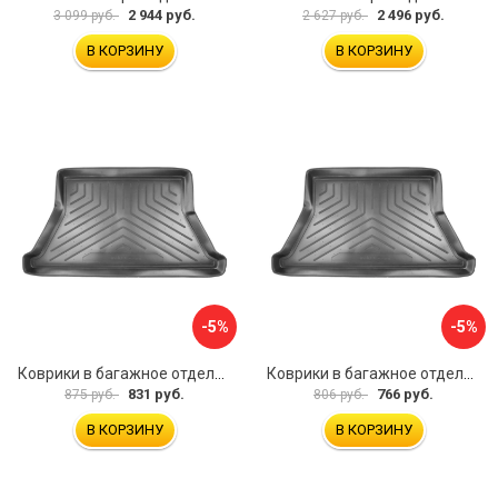
2 944 руб.
2 496 руб.
3 099 руб.
2 627 руб.
В КОРЗИНУ
В КОРЗИНУ
-5%
-5%
Коврики в багажное отделение для Hyundai Tucson IV (2021) (евро короткая база) UNIDEC NPA00-E31-736
Коврики в багажное отделение для Skoda Superb III (B8) WAG (2015) UNIDEC NPA00-E81-822
831 руб.
766 руб.
875 руб.
806 руб.
В КОРЗИНУ
В КОРЗИНУ