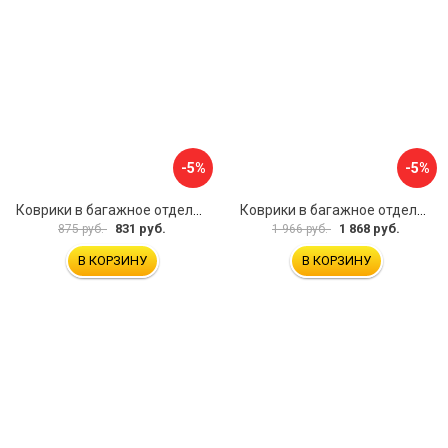
-5%
-5%
Коврики в багажное отделение для Volkswagen Passat B8 Var (2015) UNIDEC NPA00-E95-372
Коврики в багажное отделение для Mercedes-Benz CLA C117 SD 2013-2019 UNIDEC NPA00-T56-250
831 руб.
1 868 руб.
875 руб.
1 966 руб.
В КОРЗИНУ
В КОРЗИНУ