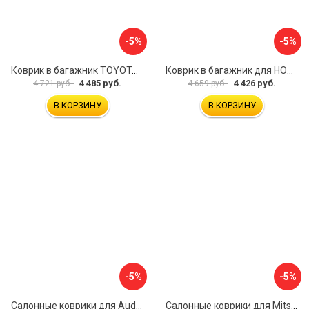
-5%
-5%
Коврик в багажник TOYOTA Land Cruiser 200, 2012- 5 мест, внед. ELEMENT CARTYT00010
Коврик в багажник для HONDA CR-V 2017- г.в., кроссовер, верхний ELEMENT ELEMENT1840B13
4 485 руб.
4 426 руб.
4 721 руб.
4 659 руб.
В КОРЗИНУ
В КОРЗИНУ
-5%
-5%
Салонные коврики для Audi Q8 3D 2018 5 мест UNIDEC NPA11-C05-800
Салонные коврики для Mitsubishi Pajero IV 2006 UNIDEC NPL-Po-59-48