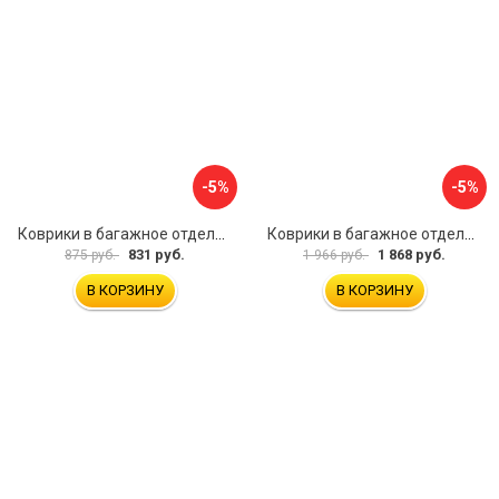
-5%
-5%
Коврики в багажное отделение для Volkswagen Passat B8 Var (2015) UNIDEC NPA00-E95-372
Коврики в багажное отделение для Mercedes-Benz CLA C117 SD 2013-2019 UNIDEC NPA00-T56-250
831 руб.
1 868 руб.
875 руб.
1 966 руб.
В КОРЗИНУ
В КОРЗИНУ