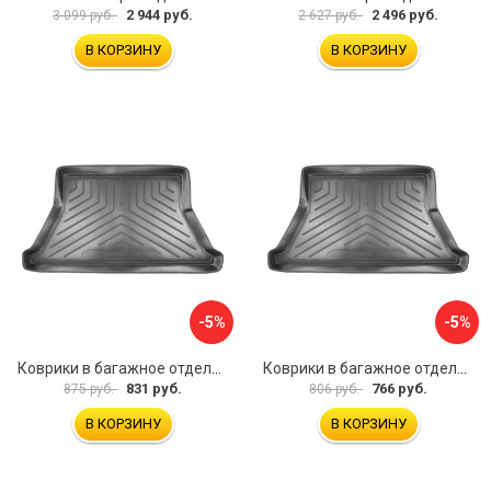
2 944 руб.
2 496 руб.
3 099 руб.
2 627 руб.
В КОРЗИНУ
В КОРЗИНУ
-5%
-5%
Коврики в багажное отделение для Hyundai Tucson IV (2021) (евро короткая база) UNIDEC NPA00-E31-736
Коврики в багажное отделение для Skoda Superb III (B8) WAG (2015) UNIDEC NPA00-E81-822
831 руб.
766 руб.
875 руб.
806 руб.
В КОРЗИНУ
В КОРЗИНУ