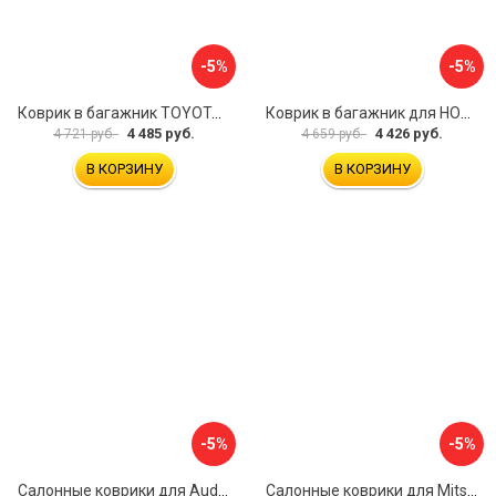
-5%
-5%
Коврик в багажник TOYOTA Land Cruiser 200, 2012- 5 мест, внед. ELEMENT CARTYT00010
Коврик в багажник для HONDA CR-V 2017- г.в., кроссовер, верхний ELEMENT ELEMENT1840B13
4 485 руб.
4 426 руб.
4 721 руб.
4 659 руб.
В КОРЗИНУ
В КОРЗИНУ
-5%
-5%
Салонные коврики для Audi Q8 3D 2018 5 мест UNIDEC NPA11-C05-800
Салонные коврики для Mitsubishi Pajero IV 2006 UNIDEC NPL-Po-59-48