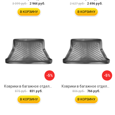
2 944 руб.
2 496 руб.
3 099 руб.
2 627 руб.
В КОРЗИНУ
В КОРЗИНУ
-5%
-5%
Коврики в багажное отделение для Hyundai Tucson IV (2021) (евро короткая база) UNIDEC NPA00-E31-736
Коврики в багажное отделение для Skoda Superb III (B8) WAG (2015) UNIDEC NPA00-E81-822
831 руб.
766 руб.
875 руб.
806 руб.
В КОРЗИНУ
В КОРЗИНУ