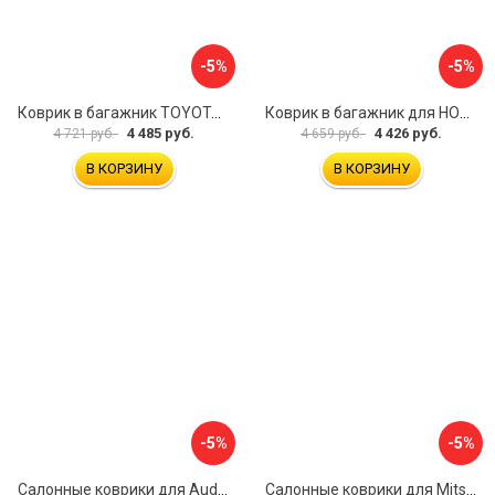
-5%
-5%
Коврик в багажник TOYOTA Land Cruiser 200, 2012- 5 мест, внед. ELEMENT CARTYT00010
Коврик в багажник для HONDA CR-V 2017- г.в., кроссовер, верхний ELEMENT ELEMENT1840B13
4 485 руб.
4 426 руб.
4 721 руб.
4 659 руб.
В КОРЗИНУ
В КОРЗИНУ
-5%
-5%
Салонные коврики для Audi Q8 3D 2018 5 мест UNIDEC NPA11-C05-800
Салонные коврики для Mitsubishi Pajero IV 2006 UNIDEC NPL-Po-59-48