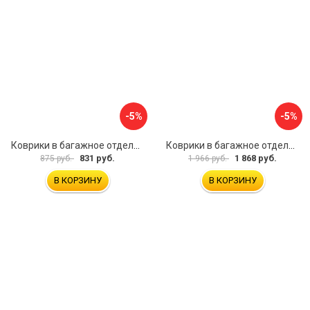
-5%
-5%
Коврики в багажное отделение для Volkswagen Passat B8 Var (2015) UNIDEC NPA00-E95-372
Коврики в багажное отделение для Mercedes-Benz CLA C117 SD 2013-2019 UNIDEC NPA00-T56-250
831 руб.
1 868 руб.
875 руб.
1 966 руб.
В КОРЗИНУ
В КОРЗИНУ