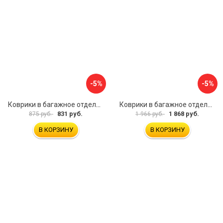
-5%
-5%
Коврики в багажное отделение для Volkswagen Passat B8 Var (2015) UNIDEC NPA00-E95-372
Коврики в багажное отделение для Mercedes-Benz CLA C117 SD 2013-2019 UNIDEC NPA00-T56-250
831 руб.
1 868 руб.
875 руб.
1 966 руб.
В КОРЗИНУ
В КОРЗИНУ