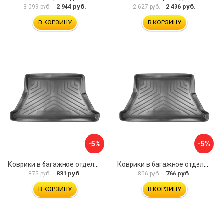
2 944 руб.
2 496 руб.
3 099 руб.
2 627 руб.
В КОРЗИНУ
В КОРЗИНУ
-5%
-5%
Коврики в багажное отделение для Hyundai Tucson IV (2021) (евро короткая база) UNIDEC NPA00-E31-736
Коврики в багажное отделение для Skoda Superb III (B8) WAG (2015) UNIDEC NPA00-E81-822
831 руб.
766 руб.
875 руб.
806 руб.
В КОРЗИНУ
В КОРЗИНУ