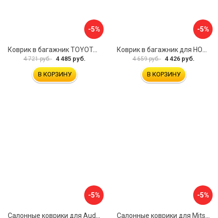
-5%
-5%
Коврик в багажник TOYOTA Land Cruiser 200, 2012- 5 мест, внед. ELEMENT CARTYT00010
Коврик в багажник для HONDA CR-V 2017- г.в., кроссовер, верхний ELEMENT ELEMENT1840B13
4 485 руб.
4 426 руб.
4 721 руб.
4 659 руб.
В КОРЗИНУ
В КОРЗИНУ
-5%
-5%
Салонные коврики для Audi Q8 3D 2018 5 мест UNIDEC NPA11-C05-800
Салонные коврики для Mitsubishi Pajero IV 2006 UNIDEC NPL-Po-59-48