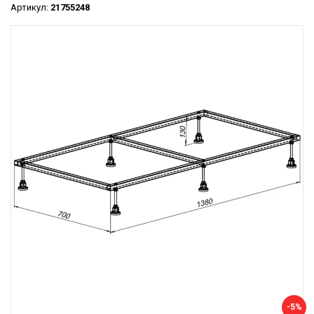
Артикул:
21755248
-5%