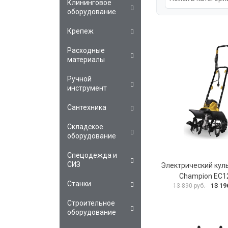
Клининговое
оборудование
Крепеж
Расходные
материалы
Ручной
инструмент
Сантехника
Складское
оборудование
Спецодежда и
СИЗ
Электрический кул
Champion EC1
Станки
13 19
13 890 руб.
Строительное
оборудование