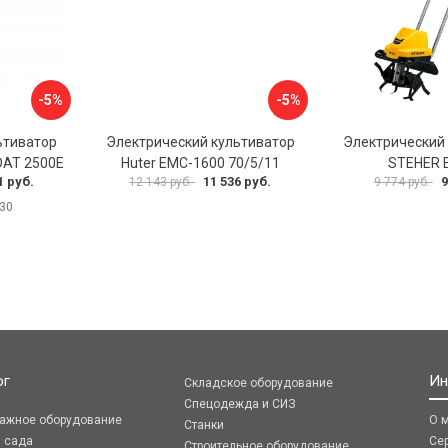
-5%
-5%
ьтиватор
Электрический культиватор
Электрический
AT 2500E
Huter EMC-1600 70/5/11
STEHER 
1 руб.
11 536 руб.
9
12 143 руб.
9 774 руб.
30
ог
Ин
Складское оборудование
Спецодежда и СИЗ
ражное оборудование
О 
Станки
я сада
Се
Строительное оборудование