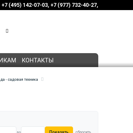
+7 (495) 142-07-03
‎‎+7 (977) 732-40-27
КОРЗИНА
0 позиций
на сумму
0 руб.
ИКАМ
КОНТАКТЫ
да - садовая техника
Показать
до
сбросить