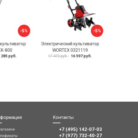
-5%
-5%
 культиватор
Электрический культиватор
EK-800
WORTEX 0321119
 285 руб.
16 597 руб.
17 470 руб.
формация
Контакты
+7 (495) 142-07-03
магазине
‎‎+7 (977) 732-40-27
ртификаты