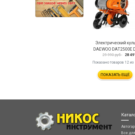
Электрический кул
DAEWOO DAT2500E D
28 49
29 990 руб.
Показано товаров
12
из 
ПОКАЗАТЬ ЕЩЁ
Катал
Автога
Все дл