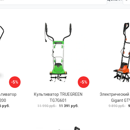
-5%
-5%
ьтиватор
Культиватор TRUEGREEN
Электрический
200
TG7G601
Gigant G
6 руб.
11 391 руб.
9
11 990 руб.
9 890 руб.