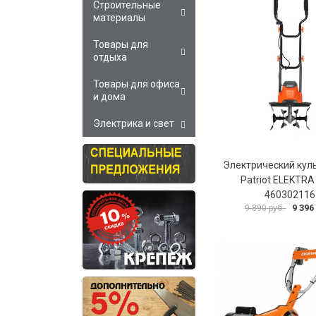
Строительные
материалы
Товары для
отдыха
Товары для офиса
и дома
Электрика и свет
Электрический кул
Patriot ELEKTRA
460302116
9 396
9 890 руб.