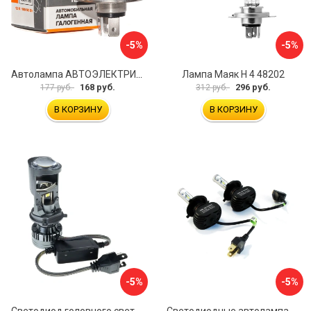
-5%
-5%
Автолампа АВТОЭЛЕКТРИКА h4 09.02398
Лампа Маяк Н 4 48202
168 руб.
296 руб.
177 руб.
312 руб.
В КОРЗИНУ
В КОРЗИНУ
-5%
-5%
Светодиод головного света AMP CSP mini projector lens В0000049486
Светодиодные автолампа в фару Вымпел N1 5160