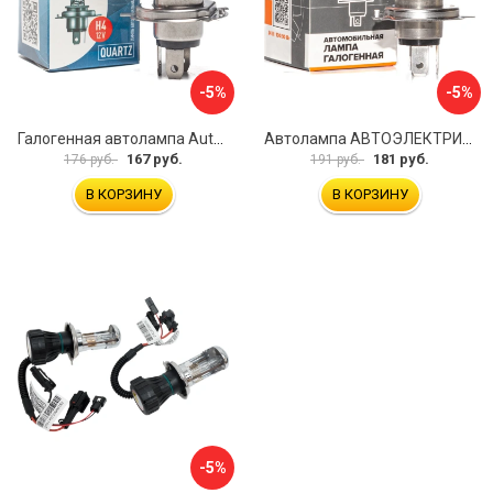
-5%
-5%
Галогенная автолампа Autoimpuls QUARTZ 09.1751
Автолампа АВТОЭЛЕКТРИКА h4 09.02401
167 руб.
181 руб.
176 руб.
191 руб.
В КОРЗИНУ
В КОРЗИНУ
-5%