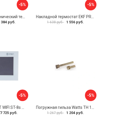
-5%
-5%
Комнатный механический термостат Uni-Fitt TA5 330I2000
Накладной термостат EKF PROxima thermo-no-nc-wall
 384 руб.
1 556 руб.
1 638 руб.
-5%
-5%
Регулятор STOUT WIFI ST-8s STE-0101-100801 RG008V0JPUVBTK
Погружная гильза Watts TH 10006135
7 725 руб.
1 204 руб.
1 267 руб.