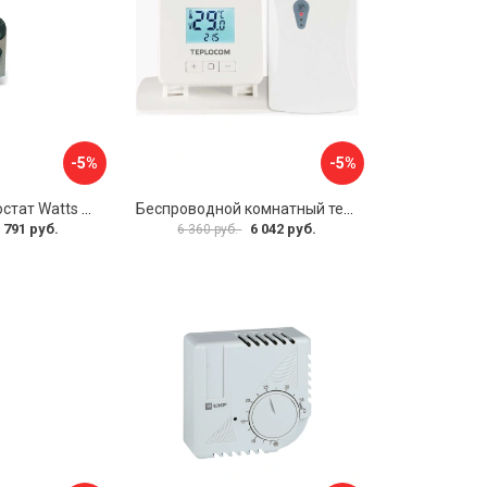
-5%
-5%
Накладной термостат Watts WTC 10025518
Беспроводной комнатный термостат TEPLOCOM TEPLOCOM TS-2AA/3A-RF 914
 791 руб.
6 042 руб.
6 360 руб.