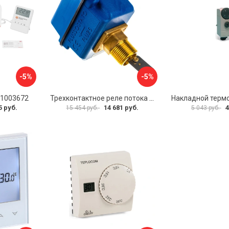
-5%
-5%
11003672
Трехконтактное реле потока для труб Watts НР1 10022079
5 руб.
14 681 руб.
4
15 454 руб.
5 043 руб.