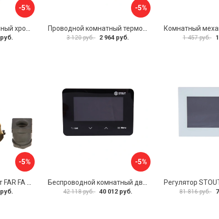
-5%
-5%
Комнатный электронный хронотермостат Valtec VT.AC712.0.0
Проводной комнатный термостат Бастион TEPLOCOM TS-2AA/8A 911
 руб.
2 964 руб.
1
3 120 руб.
1 457 руб.
-5%
-5%
Погружной термостат FAR FA 7950
Беспроводной комнатный двухпозиционный регулятор STOUT ST-293v2 STE-0101-029322 RG008V0JPTTGSP
 руб.
40 012 руб.
7
42 118 руб.
81 816 руб.