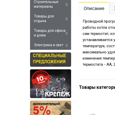
Строительные
материалы
Описание
Товары для
отдыха
Проводной прогр
работы котла ото
Товары для офиса
сам термостат, к
и дома
устанавливается 
Электрика и свет
температуре, сос
максимально удоб
изменения темпер
термостата - АА, 
Товары категор