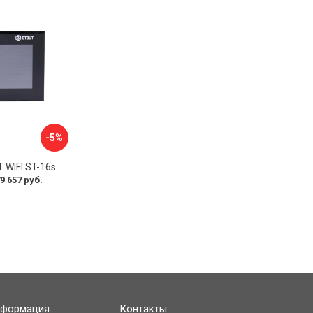
-5%
Регулятор STOUT WIFI ST-16s STE-0101-101602 RG008V0JQ0N07R
9 657 руб.
формация
Контакты