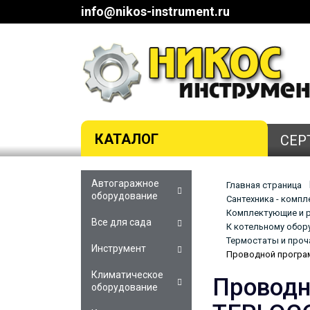
info@nikos-instrument.ru
КАТАЛОГ
СЕР
Автогаражное
Главная страница
оборудование
Сантехника - комп
Комплектующие и р
Все для сада
К котельному обор
Термостаты и проч
Инструмент
Проводной програ
Климатическое
Проводн
оборудование