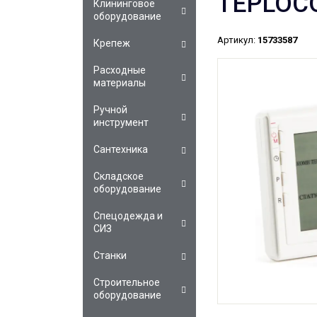
TEPLOCO
Клининговое
оборудование
Артикул:
15733587
Крепеж
Расходные
материалы
Ручной
инструмент
Сантехника
Складское
оборудование
Спецодежда и
СИЗ
Станки
Строительное
оборудование