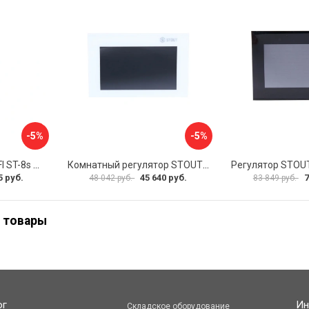
-5%
-5%
Регулятор STOUT WIFI ST-8s STE-0101-100802 RG008V0JPVLMEU
Комнатный регулятор STOUT ST-281 STE-0101-100281 RG008V0JPMBTB6
5 руб.
45 640 руб.
7
48 042 руб.
83 849 руб.
 товары
ог
Ин
Складское оборудование